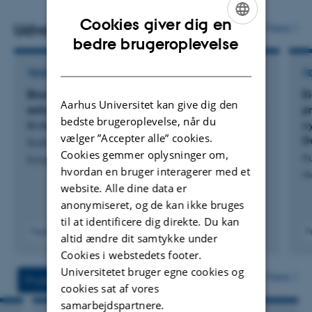
meta-genome og -transkriptomiske analyser til at
Cookies giver dig en
kortlægge mikrobiomers diversitet og funktion. Aktuelle
Udvalgte publikationer
Flere
ENGLISH
bedre brugeroplevelse
projekter spænder over naturlige, landbrugs- og
DANISH
teknologiske systemer.
TIDSSKRIFTARTIKEL
TI
Biochar affects phosphate availability,
E
Aarhus Universitet kan give dig den
extracellular enzyme activity, and microbiomes
pr
bedste brugeroplevelse, når du
in coarse sandy subsoils
c
vælger ”Accepter alle” cookies.
Da
Iturbe-Espinoza, P. +7.
Cookies gemmer oplysninger om,
It
European Journal of Soil Biology
hvordan en bruger interagerer med et
Mi
website. Alle dine data er
anonymiseret, og de kan ikke bruges
til at identificere dig direkte. Du kan
Fagfællebedømt
F
altid ændre dit samtykke under
Digital
Cookies i webstedets footer.
version
Universitetet bruger egne cookies og
vedhæftet
Flere
Projekter
Aktiviteter
cookies sat af vores
samarbejdspartnere.