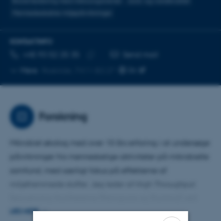
Bioremediering med mikroorganismer
Jord- og vandkvalitet
Menneskeskabte miljøpåvirkninger
KONTAKTINFO
TELEFONNUMMER
MAILADRESSE
+45 93 52 25 35
Send mail
Kopier
Mere
Roskilde, 7411-B2.27
telefonnummer
Forskning
Mikrobiel økolog med over 10 års erfaring i at undersøge
påvirkninger fra menneskelige aktiviteter på mikrobielle
samfund, med særligt fokus på effekterne af
miljøfremmede stoffer. Jeg leder af High Throughput
Sequencing-faciliteterne (Nanopore og Illumina) ved
Institut for Miljøvidenskab. Min forskning kombinerer
LÆS MERE