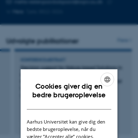
Kopier
mette.vestergaardodgaard@agro.au.dk
telefonnummer
Kopier
Mere
Tjele, 8822-3026
mailadresse
Udvalgte publikationer
Flere
KONFERENCEABSTRAKT
Decision support for Nature-based Solutions in
agricultural nutrient management – Green
transition scenarios for the landscapes around
Cookies giver dig en
Limfjorden, Denmark
ENGLISH
bedre brugeroplevelse
Dalgaard, T. +19.
DANISH
Aarhus Universitet kan give dig den
Fagfællebedømt
bedste brugeroplevelse, når du
vælger ”Accepter alle” cookies.