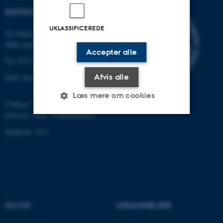
INSTITUT FOR BIOLOGI
UKLASSIFICEREDE
Ny Munkegade 114-116
8000 Aarhus C
Accepter alle
Tlf: 8715 0000 (omstillingen)
Afvis alle
Mail: bio@au.dk
Læs mere om cookies
CVR-nr: 31119103
EAN-nr. AAR: 5798000420045
Stedkode: 7221
Nødvendige
Statistiske
Marketing
Funktionelle
Uklassificerede
Nødvendige cookies hjælper
OM OS
UDDANNELSER
med at gøre hjemmesiden
brugbar ved at aktivere nogle