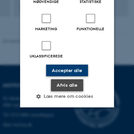
NØDVENDIGE
STATISTISKE
13. dec. 2015
-
18. dec. 2015
MARKETING
FUNKTIONELLE
Revideret 19.01.2026
-
Anne Kirstine Mehlsen
UKLASSIFICEREDE
Accepter alle
Afvis alle
INSTITUT FOR BIOLOGI
Læs mere om cookies
Ny Munkegade 114-116
8000 Aarhus C
Tlf: 8715 0000 (omstillingen)
Nødvendige
Statistiske
Marketing
Mail: bio@au.dk
Funktionelle
Uklassificerede