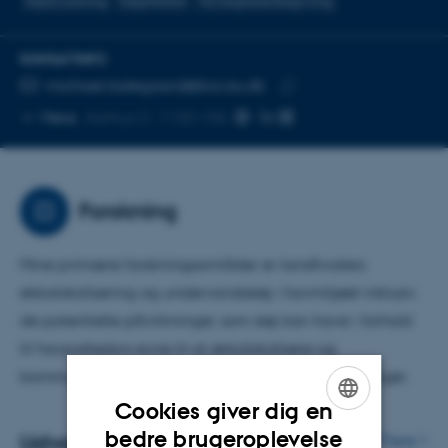
Støjforurening
Støjeffekter
Myndighedsrådgivning
KONTAKTINFO
MAILADRESSE
michael.ladegaard@bio.au.dk
Kopier
Mere
Aarhus C, 1130-106
mailadresse
Forskning
Mine primære forskningsområder er tandhvalers
ekkolokalisering og undervandsstøj i havmiljøet inklusiv
de potentielle påvirkninger, som støj kan have i forhold
til havpattedyrs evne til at ekkolokalisere og
kommunikere, samt støjbetingede adfærdsændringer.
Cookies giver dig en
ENGLISH
bedre brugeroplevelse
Udvalgte publikationer
Flere