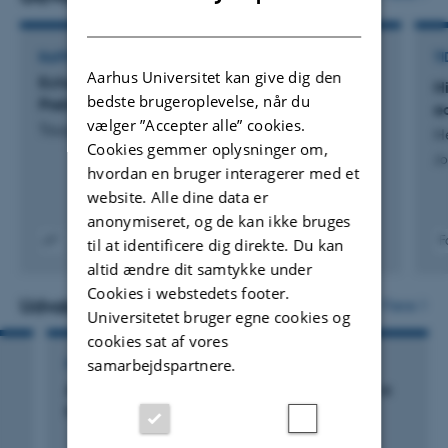
DANISH
RAPPORT
TI
Aarhus Universitet kan give dig den
Echosounders and sonars as a pressure factor:
H
bedste brugeroplevelse, når du
Preliminary results of a pilot project
e
vælger ”Accepter alle” cookies.
Tougaard, J. +7.
H
Cookies gemmer oplysninger om,
Jo
hvordan en bruger interagerer med et
website. Alle dine data er
anonymiseret, og de kan ikke bruges
F
til at identificere dig direkte. Du kan
Digital
altid ændre dit samtykke under
version
Cookies i webstedets footer.
vedhæftet
Udvalgte aktiviteter
Flere
Universitetet bruger egne cookies og
cookies sat af vores
samarbejdspartnere.
FOREDRAG OG MUNDTLIGE BIDRAG
Amazon river dolphins (Inia geoffrensis) use a
high-frequency short-range biosonar