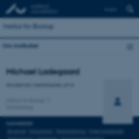
English
Institut for Biologi
Om instituttet
Titel
Michael Ladegaard
Primær tilknytning
Akademisk medarbejder, ph.d.
Institut for Biologi
Zoofysiologi
FAGOMRÅDER
Bioakustik
Havpattedyr
Ekkolokalisering
Undervandsakustik