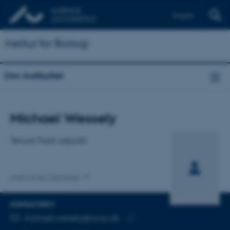
English
Institut for Biologi
Om instituttet
Titel
Michael Wessely
Primær tilknytning
Tenure Track adjunkt
Institut for Datalogi
KONTAKTINFO
MAILADRESSE
michael.wessely@cs.au.dk