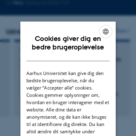
Kopier
Mere
Aarhus N, 5342-119
mailadresse
Udvalgte publikationer
Flere
Cookies giver dig en
ENGLISH
bedre brugeroplevelse
KONFERENCEBIDRAG I PROCEEDINGS
DANISH
PortaChrome: A Portable Contact Light Source
for Integrated Re-Programmable Multi-Color
Textures
Aarhus Universitet kan give dig den
bedste brugeroplevelse, når du
Zhu, Y. +9.
vælger ”Accepter alle” cookies.
UIST 2024 - Proceedings of the 37th Annual ACM
Symposium on User Interface Software and Technology
Cookies gemmer oplysninger om,
hvordan en bruger interagerer med et
Fagfællebedømt
website. Alle dine data er
Digital
anonymiseret, og de kan ikke bruges
version
vedhæftet
til at identificere dig direkte. Du kan
altid ændre dit samtykke under