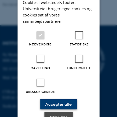
Cookies i webstedets footer.
Revideret 19.01.2026
-
Anne Kirstine Mehlsen
Universitetet bruger egne cookies og
cookies sat af vores
samarbejdspartnere.
INSTITUT FOR BIOLOGI
NØDVENDIGE
STATISTISKE
Ny Munkegade 114-116
8000 Aarhus C
MARKETING
FUNKTIONELLE
Tlf: 8715 0000 (omstillingen)
Mail: bio@au.dk
CVR-nr: 31119103
UKLASSIFICEREDE
EAN-nr. AAR: 5798000420045
Accepter alle
Stedkode: 7221