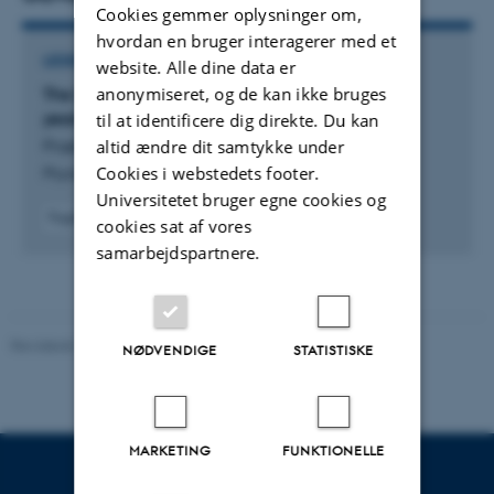
hjemmesiden mm) samt at vedligeholde den visuelle
Cookies gemmer oplysninger om,
identitet.
hvordan en bruger interagerer med et
LEDER
website. Alle dine data er
Den anden halvdel af min tid bruger jeg hos The
anonymiseret, og de kan ikke bruges
The Scandinavian Physiological Society in 100
years—Looking ahead
til at identificere dig direkte. Du kan
Scandinavian Physiological Society (byg. 1115), hvor jeg
Prætorius, H. +3.
altid ændre dit samtykke under
sidder som en del af ledelsen og varetager
Cookies i webstedets footer.
Physiological Reports
kommunikations-, strategi- og administrative opgaver.
Universitetet bruger egne cookies og
Fagfællebedømt
cookies sat af vores
Digital
samarbejdspartnere.
version
vedhæftet
Revideret 19.01.2026
-
Anne Kirstine Mehlsen
NØDVENDIGE
STATISTISKE
MARKETING
FUNKTIONELLE