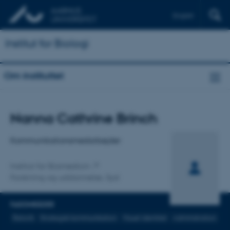
English
Institut for Biologi
Om instituttet
Titel
Nanna Cathrine Brinch
Primær tilknytning
Kommunikationsmedarbejder
Institut for Biomedicin
Forskning og uddannelse, Syd
FAGOMRÅDER
Retorik
Strategisk kommunikation
Visuel identitet
Administration