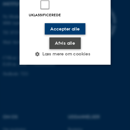
INSTITUT FOR BIOLOGI
UKLASSIFICEREDE
Ny Munkegade 114-116
8000 Aarhus C
Accepter alle
Tlf: 8715 0000 (omstillingen)
Mail: bio@au.dk
Afvis alle
Læs mere om cookies
CVR-nr: 31119103
EAN-nr. AAR: 5798000420045
Stedkode: 7221
Nødvendige
Statistiske
Marketing
Funktionelle
Uklassificerede
Nødvendige cookies hjælper
OM OS
UDDANNELSER
med at gøre hjemmesiden
brugbar ved at aktivere nogle
Om instituttet
Bachelor