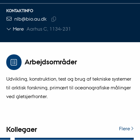
KONTAKTINFO
MAILADRESSE
nlb@bio.au.dk
Kopier
Mere
Aarhus C, 1134-231
mailadresse
Arbejdsområder
Udvikling, konstruktion, test og brug af tekniske systemer
til arktisk forskning, primært til oceanografiske målinger
ved gletsjerfronter.
Kollegaer
Flere