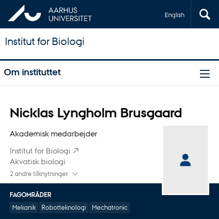
English
Institut for Biologi
Om instituttet
Titel
Nicklas Lyngholm Brusgaard
Primær tilknytning
Akademisk medarbejder
Institut for Biologi
Akvatisk biologi
2 andre tilknytninger
FAGOMRÅDER
Mekanik
Robotteknologi
Mechatronic