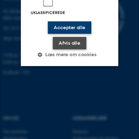
Ny Munkegade 114-116
UKLASSIFICEREDE
8000 Aarhus C
Accepter alle
Tlf: 8715 0000 (omstillingen)
Mail: bio@au.dk
Afvis alle
Læs mere om cookies
CVR-nr: 31119103
EAN-nr. AAR: 5798000420045
Stedkode: 7221
Nødvendige
Statistiske
Marketing
Funktionelle
Uklassificerede
Nødvendige cookies hjælper
OM OS
UDDANNELSER
med at gøre hjemmesiden
brugbar ved at aktivere nogle
Om instituttet
Bachelor
grundlæggende funktioner
Medarbejdere
Studieportalen for biologi