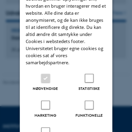
version
hvordan en bruger interagerer med et
vedhæftet
Udvalgte aktiviteter
website. Alle dine data er
Flere
anonymiseret, og de kan ikke bruges
til at identificere dig direkte. Du kan
DELTAGELSE ELLER ORGANISERING AF KONFERENCE
altid ændre dit samtykke under
Dansk Havforskermøde
Cookies i webstedets footer.
Universitetet bruger egne cookies og
20. jan. 2026
-
22. jan. 2026
cookies sat af vores
samarbejdspartnere.
Revideret 19.01.2026
-
Anne Kirstine Mehlsen
NØDVENDIGE
STATISTISKE
MARKETING
FUNKTIONELLE
INSTITUT FOR BIOLOGI