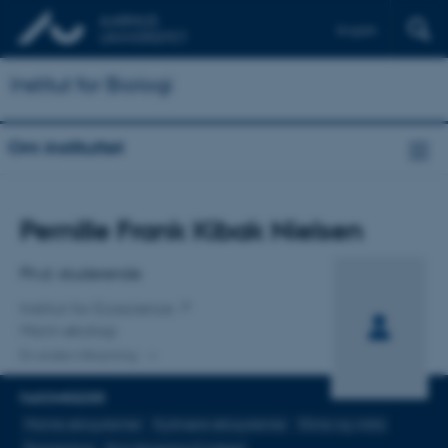
English
Institut for Biologi
Om instituttet
Titel
Pernille Frank Kibak Nielsen
Primær tilknytning
Ph.d.-studerende
Institut for Ecoscience
Marin økologi
En anden tilknytning
FAGOMRÅDER
Marine økosystemer
Kystnære økosystemer
Klima og Arktis