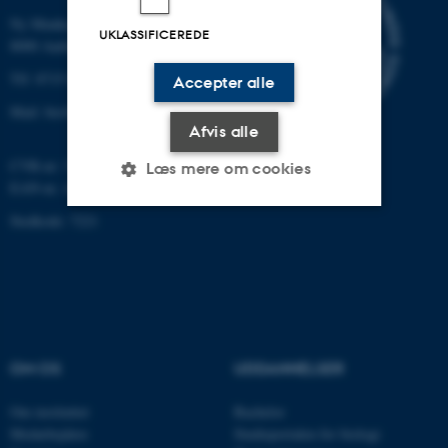
Ny Munkegade 114-116
UKLASSIFICEREDE
8000 Aarhus C
Tlf: 8715 0000 (omstillingen)
Accepter alle
Mail: bio@au.dk
Afvis alle
CVR-nr: 31119103
Læs mere om cookies
EAN-nr. AAR: 5798000420045
Stedkode: 7221
Nødvendige
Statistiske
Marketing
Funktionelle
Uklassificerede
Nødvendige cookies hjælper
OM OS
UDDANNELSER
med at gøre hjemmesiden
Om instituttet
Bachelor
brugbar ved at aktivere nogle
Medarbejdere
Studieportalen for biologi
grundlæggende funktioner