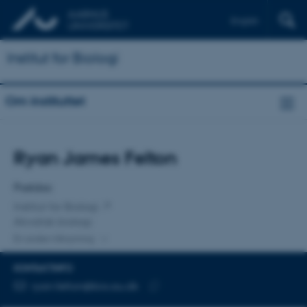
English
Institut for Biologi
Om instituttet
Titel
Ryan James Felton
Primær tilknytning
Postdoc
Institut for Biologi
Akvatisk biologi
En anden tilknytning
KONTAKTINFO
MAILADRESSE
ryan.felton@bio.au.dk
Kopier