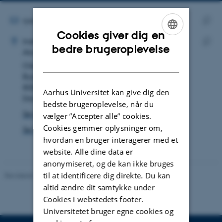
mailadresse
MAILADRESSE
ryan.felton@bio.au.dk
ADRESSE
Cookies giver dig en
Kopie
Ryan James Felton
Institut for Biologi
maila
ENGLISH
bedre brugeroplevelse
Akvatisk biologi
Kopie
DANISH
Ole Worms Allé 1
adres
Bygning 1135
8000 Aarhus C
Aarhus Universitet kan give dig den
Danmark
bedste brugeroplevelse, når du
Se på kort
vælger ”Accepter alle” cookies.
Cookies gemmer oplysninger om,
Se Pure-profil
hvordan en bruger interagerer med et
website. Alle dine data er
anonymiseret, og de kan ikke bruges
til at identificere dig direkte. Du kan
Revideret 19.01.2026
-
Anne Kirstine Mehlsen
altid ændre dit samtykke under
Cookies i webstedets footer.
Universitetet bruger egne cookies og