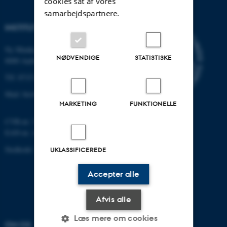
cookies sat af vores
samarbejdspartnere.
INSTITUT FOR BIOLOGI
Ny Munkegade 114-116
NØDVENDIGE
STATISTISKE
8000 Aarhus C
Tlf: 8715 0000 (omstillingen)
Mail: bio@au.dk
MARKETING
FUNKTIONELLE
CVR-nr: 31119103
EAN-nr. AAR: 5798000420045
Stedkode: 7221
UKLASSIFICEREDE
Accepter alle
Afvis alle
Læs mere om cookies
OM OS
UDDANNELSER