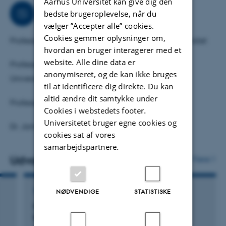
Aarhus Universitet kan give dig den
Samarbejder
bedste brugeroplevelse, når du
vælger ”Accepter alle” cookies.
Cookies gemmer oplysninger om,
Professor Henrik G. Kjærgaard, Københavns Universitet
hvordan en bruger interagerer med et
website. Alle dine data er
Professor Mogens Brøndsted Nielsen, Københavns
anonymiseret, og de kan ikke bruges
Universitet
til at identificere dig direkte. Du kan
altid ændre dit samtykke under
Professor Mark H. Stockett, Stockholm University
Cookies i webstedets footer.
Universitetet bruger egne cookies og
Dr. James N. Bull, University of East Anglia
cookies sat af vores
samarbejdspartnere.
Udvalgte publikationer
Flere
NØDVENDIGE
STATISTISKE
TIDSSKRIFTARTIKEL
Freezing Conformers for Gas-Phase Förster
Resonance Energy Transfer