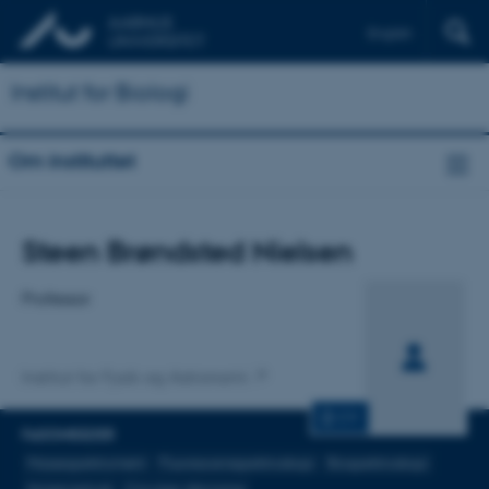
English
Institut for Biologi
Om instituttet
Titel
Steen Brøndsted Nielsen
Primær tilknytning
Professor
Institut for Fysik og Astronomi
CV
FAGOMRÅDER
Massespektrometri
Fluorescensspektroskopi
Biospektroskopi