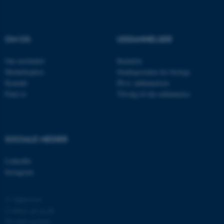
OM OS
UDDANNELSER
Om instituttet
Bachelor
Medarbejdere
Studieportalen for biologi
Kontakt
Ph.d. uddannelsen
Find os
Tilvalg til din uddannelse
ASP.NET_SessionId
Microsoft Corporation
.au.dk
SOCIALE MEDIER
JSESSIONID
Oracle Corporation
.au.dk
LinkedIn
Instagram
© Ophavsret
ARRAffinity
Microsoft Corporation
.mitstudie.au.dk
Cookies på au.dk
Privatlivspolitik