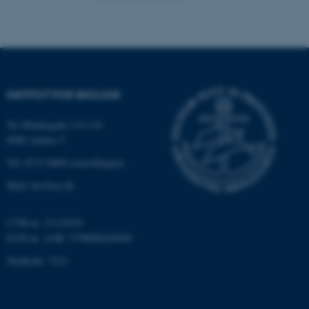
med at gøre hjemmesiden
brugbar ved at aktivere nogle
grundlæggende funktioner
som navigation mm.
Hjemmesiden kan ikke
INSTITUT FOR BIOLOGI
fungerer uden disse cookies.
Ny Munkegade 114-116
8000 Aarhus C
Navn
Udbyder / Domæne
Tlf: 8715 0000 (omstillingen)
be_typo_user
TYPO3 Association
Mail: bio@au.dk
.au.dk
CVR-nr: 31119103
EAN-nr. AAR: 5798000420045
fe_typo_user
Typo3 Association
.au.dk
Stedkode: 7221