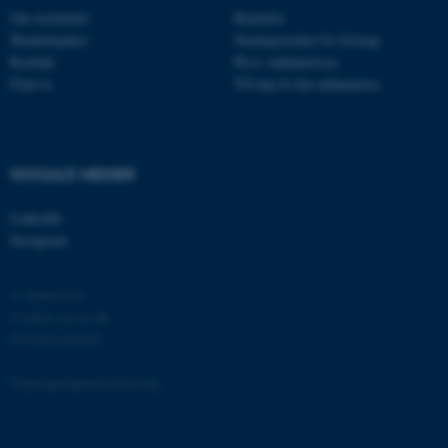
grundlæggende funktioner
Om instituttet
Bachelor
Medarbejdere
Studieportalen for biologi
som navigation mm.
Kontakt
Ph.d. uddannelsen
Hjemmesiden kan ikke
Find os
Tilvalg til din uddannelse
fungerer uden disse cookies.
SOCIALE MEDIER
Navn
Udbyder / Domæne
be_typo_user
TYPO3 Association
LinkedIn
.au.dk
Instagram
© Ophavsret
fe_typo_user
Typo3 Association
Cookies på au.dk
.au.dk
Privatlivspolitik
Tilgængelighedserklæring
162252 / i31