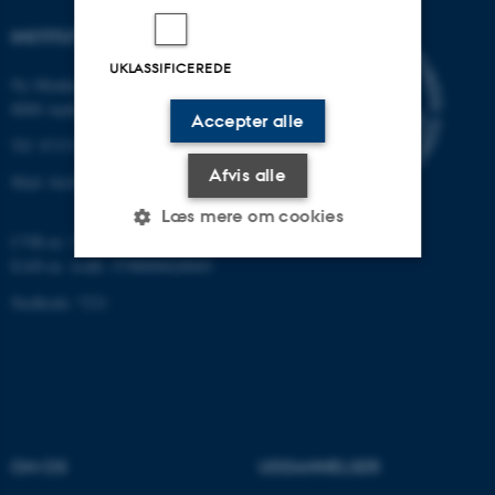
INSTITUT FOR BIOLOGI
UKLASSIFICEREDE
Ny Munkegade 114-116
8000 Aarhus C
Accepter alle
Tlf: 8715 0000 (omstillingen)
Afvis alle
Mail: bio@au.dk
Læs mere om cookies
CVR-nr: 31119103
EAN-nr. AAR: 5798000420045
Nødvendige
Statistiske
Marketing
Stedkode: 7221
Funktionelle
Uklassificerede
Nødvendige cookies hjælper
med at gøre hjemmesiden
OM OS
UDDANNELSER
brugbar ved at aktivere nogle