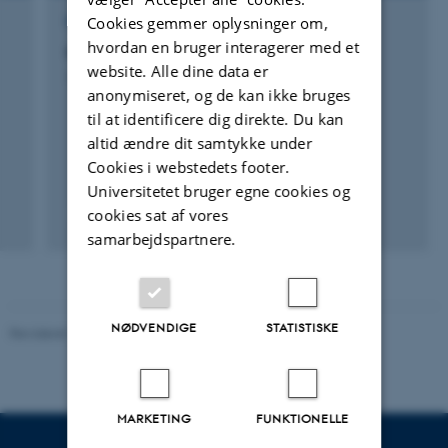
Cookies gemmer oplysninger om,
FORSKNINGSPROJEKT
hvordan en bruger interagerer med et
Opdatering af DK-QNP
website. Alle dine data er
1. sep. 2015
-
1. dec. 2016
anonymiseret, og de kan ikke bruges
til at identificere dig direkte. Du kan
altid ændre dit samtykke under
Cookies i webstedets footer.
Universitetet bruger egne cookies og
cookies sat af vores
samarbejdspartnere.
NØDVENDIGE
STATISTISKE
Revideret 19.01.2026
-
Anne Kirstine Mehlsen
MARKETING
FUNKTIONELLE