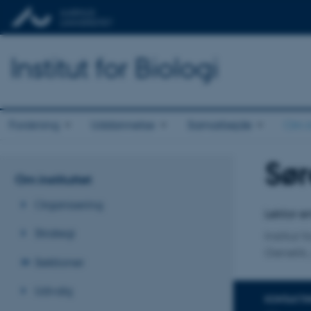
Institut for Biologi
Forskning
Uddannelse
Samarbejde
Om in
Sør
Titel
Om instituttet
Primær 
Organisering
Lektor e
Strategi
Institut f
Genetik,
Sektioner
Udvalg
KONTAKTI