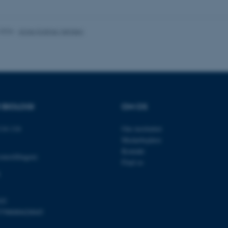
nktioner som navigation mm. Hjemmesiden kan ikke funge
.2026
-
Anne Kirstine Mehlsen
Udbyder / Domæne
Udløb
Beskrivelse
30
Denne cookie sættes af
TYPO3 Association
minutter
TYPO3, og bruges til at 
.au.dk
session, når en backend-
TYPO3 eller Frontend.
R BIOLOGI
OM OS
30
Dette cookienavn er fo
Typo3 Association
minutter
webindholdsstyringssyst
.au.dk
som en brugersessionside
14-116
Om instituttet
muligt at gemme bruger
tilfælde er det muligvis
Medarbejdere
kan indstilles ved defau
Kontakt
dette kan forhindres af 
omstillingen)
de fleste tilfælde er det in
Find os
ødelagt i slutningen af 
indeholder en tilfældig id
specifikke brugerdata.
Session
Denne cookie er en purp
Microsoft Corporation
03
cookie, der bruges af hj
.au.dk
i Microsoft .net- teknolo
5798000420045
til at opretholde en an