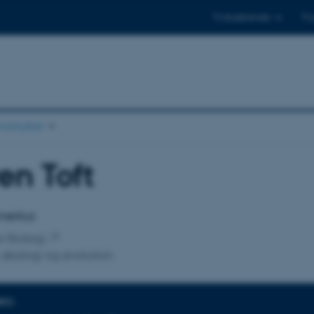
Til studerende
Til
stituttet
en Toft
tilknytning
meritus
or Biologi
 økologi og evolution
NFO