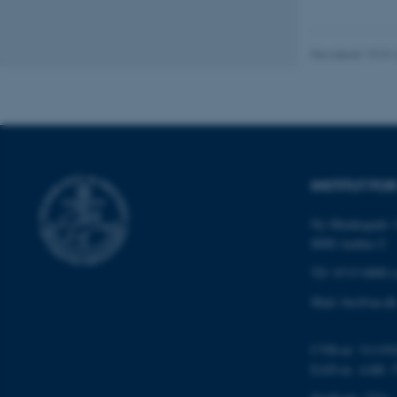
grundlæggende fu
cookies.
Revideret 19.01
Navn
be_typo_user
INSTITUT FO
fe_typo_user
Ny Munkegade 1
8000 Aarhus C
Tlf: 8715 0000 (
Mail: bio@au.dk
ASP.NET_SessionId
CVR-nr: 311191
EAN-nr. AAR: 