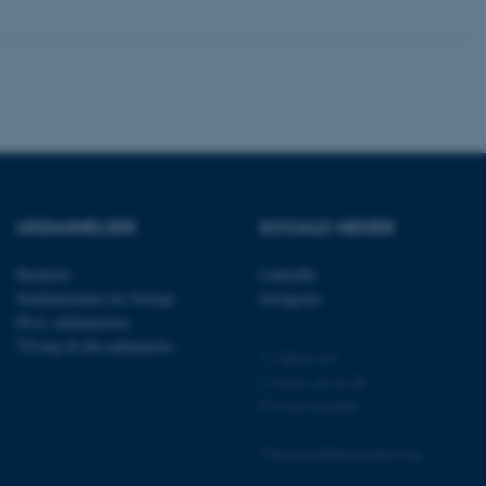
rer uden disse
 vores CMS-udbyder,
identificere en backend-
bruger er logget ind i
UDDANNELSER
SOCIALE MEDIER
rbundet med Typo3-
emet. Det bruges generelt
ntifikator for at gøre det
Bachelor
LinkedIn
præferencer, men i mange
 ikke nødvendigt, da det
Studieportalen for biologi
Instagram
lt af platformen, skønt
Ph.d. uddannelsen
webstedsadministratorer. I
dstillet til at blive
Tilvalg til din uddannelse
en browsersession. Det
© Ophavsret
entifikator i stedet for
Cookies på au.dk
Privatlivspolitik
ose platform session
emmesider, som er skrevet
gi. Den bruges af serveren
Tilgængelighedserklæring
onym brugersession.