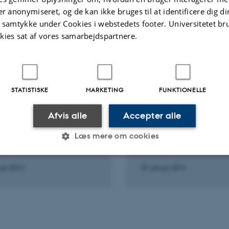
er anonymiseret, og de kan ikke bruges til at identificere dig d
Fagfællebedømt
t samtykke under Cookies i webstedets footer. Universitetet br
Di
kies sat af vores samarbejdspartnere.
ve
t
v
te aktiviteter
Flere
STATISTISKE
MARKETING
FUNKTIONELLE
LLEBEDØMMER
FAGFÆLLEBEDØMMER
 One
Behavioral Ecology
Afvis alle
Accepter alle
ning
Forskning
Læs mere om cookies
uar 2014
29. januar 2014
Statistiske
Marketing
Funktionelle
es hjælper med at gøre hjemmesiden brugbar ved at aktiv