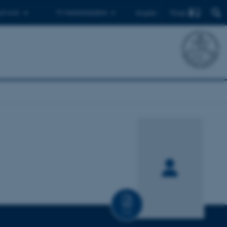
Find
 ph.d.er
Til medarbejdere
English
CV