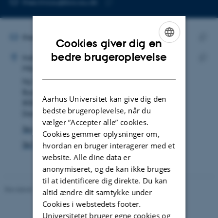
MAILADRESSE
theo.tricou@bio.au.dk
Kopier
mailadresse
MAILADRESSE
theo.tricou@bio.au.dk
Cookies giver dig en
ADRESSE
Kopie
ENGLISH
bedre brugeroplevelse
Théo Marie-Théophane Daniel Tricou
Institut for Biologi
maila
Mikrobiologi
DANISH
Kopie
Ny Munkegade 114
adres
Bygning 1540, lokale 036
Aarhus Universitet kan give dig den
8000 Aarhus C
bedste brugeroplevelse, når du
Danmark
vælger ”Accepter alle” cookies.
Se på kort
Cookies gemmer oplysninger om,
Se Pure-profil
hvordan en bruger interagerer med et
website. Alle dine data er
anonymiseret, og de kan ikke bruges
til at identificere dig direkte. Du kan
Revideret 19.01.2026
-
Anne Kirstine Mehlsen
altid ændre dit samtykke under
Cookies i webstedets footer.
Universitetet bruger egne cookies og