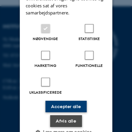
cookies sat af vores
samarbejdspartnere.
INSTITUT FOR BIOLOGI
NØDVENDIGE
STATISTISKE
Ny Munkegade 114-116
8000 Aarhus C
Tlf: 8715 0000 (omstillingen)
Mail: bio@au.dk
MARKETING
FUNKTIONELLE
CVR-nr: 31119103
EAN-nr. AAR: 5798000420045
UKLASSIFICEREDE
Stedkode: 7221
Accepter alle
Afvis alle
Læs mere om cookies