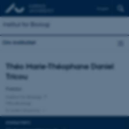
English
Institut for Biologi
Om instituttet
Titel
Théo Marie-Théophane Daniel
Primær tilknytning
Tricou
Postdoc
Institut for Biologi
Mikrobiologi
En anden tilknytning
KONTAKTINFO