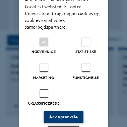
Heredity
Cookies i webstedets footer.
Universitetet bruger egne cookies og
cookies sat af vores
Fagfællebedømt
Digital
samarbejdspartnere.
version
vedhæftet
Flere
Projekter
Aktiviteter
NØDVENDIGE
STATISTISKE
FORSKNINGSPROJEKT
F
Evolutionary ecology and genomics of sociality
Be
in spiders
tr
MARKETING
FUNKTIONELLE
no
10. august 2026
i
1.
UKLASSIFICEREDE
Accepter alle