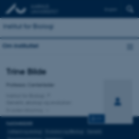
English
Institut for Biologi
Om instituttet
Titel
Trine Bilde
Primær tilknytning
Professor, Centerleder
Institut for Biologi
Genetik, økologi og evolution
En anden tilknytning
CV
FAGOMRÅDER
Adfærd og etologi
Evolution og Økologi
Genetik