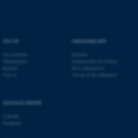
Navn
Udbyder / Domæne
be_typo_user
TYPO3 Association
.au.dk
OM OS
UDDANNELSER
fe_typo_user
Typo3 Association
.au.dk
Om instituttet
Bachelor
Medarbejdere
Studieportalen for biologi
Kontakt
Ph.d. uddannelsen
Find os
Tilvalg til din uddannelse
SOCIALE MEDIER
LinkedIn
Instagram
ASP.NET_SessionId
Microsoft Corporation