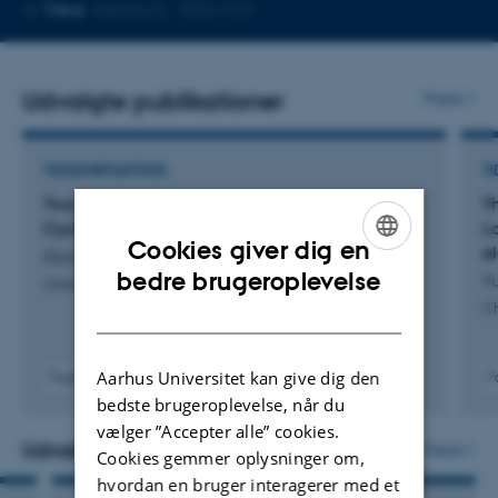
Kopier
Mere
Aarhus C, 1522-414
telefonnummer
Udvalgte publikationer
Flere
TIDSSKRIFTARTIKEL
TI
Two-Dimensional Coordination Networks from
T
Cyclic Dipeptides
L
Cookies giver dig en
e
Guo, Y. +4.
ENGLISH
bedre brugeroplevelse
Yu
Journal of the American Chemical Society
DANISH
Ch
Aarhus Universitet kan give dig den
Fagfællebedømt
F
Digital
bedste brugeroplevelse, når du
version
vælger ”Accepter alle” cookies.
vedhæftet
Udvalgte aktiviteter
Flere
Cookies gemmer oplysninger om,
hvordan en bruger interagerer med et