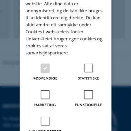
website. Alle dine data er
FOREDRAG OG MUNDTLIGE BIDRAG
anonymiseret, og de kan ikke bruges
y
Adsorption and organisation of molecular
til at identificere dig direkte. Du kan
moulds on Au(111)
altid ændre dit samtykke under
2. april 2008
Cookies i webstedets footer.
Universitetet bruger egne cookies og
cookies sat af vores
samarbejdspartnere.
Revideret 19.01.2026
-
Anne Kirstine Mehlsen
NØDVENDIGE
STATISTISKE
MARKETING
FUNKTIONELLE
INSTITUT FOR BIOLOGI
Ny Munkegade 114-116
8000 Aarhus C