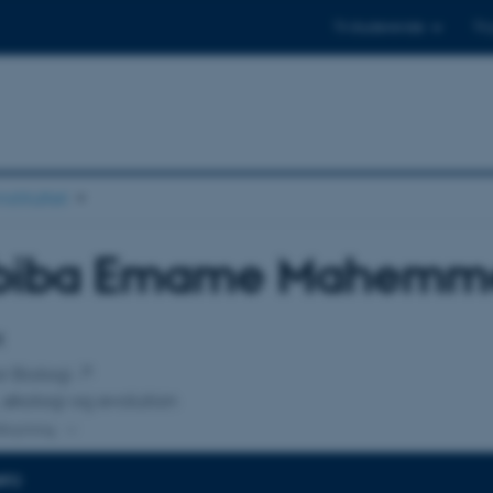
Til studerende
Til
stituttet
biba Emame Mahemm
tilknytning
t
or Biologi
 økologi og evolution
lknytning
NFO