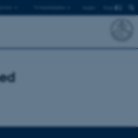
Find
 ph.d.er
Til medarbejdere
English
ed