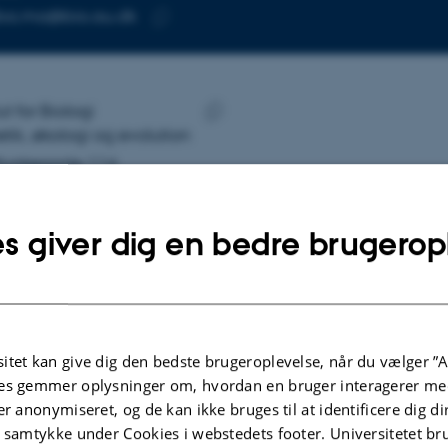
ba.ma@bio.au.dk
SE
Kopier
mailadresse
iba Emame Mahemmed
tut for Biologi
SE
tik, økologi og evolution
Kopier
Munkegade 114
adresse
ing 1540
 Aarhus C
s giver dig en bedre brugerop
mark
å kort
re-profil
itet kan give dig den bedste brugeroplevelse, når du vælger ”A
es gemmer oplysninger om, hvordan en bruger interagerer med
er anonymiseret, og de kan ikke bruges til at identificere dig d
t samtykke under Cookies i webstedets footer. Universitetet br