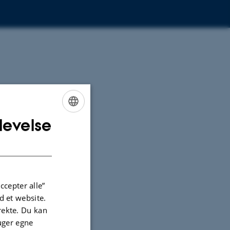
levelse
ENGLISH
DANISH
ccepter alle”
 et website.
irekte. Du kan
uger egne