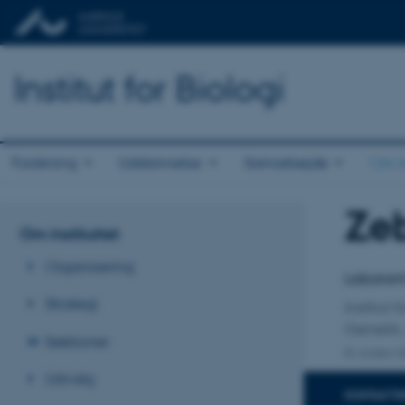
Institut for Biologi
Forskning
Uddannelse
Samarbejde
Om in
Ze
Titel
Om instituttet
Primær 
Organisering
Laboran
Strategi
Institut f
Genetik,
Sektioner
En anden ti
Udvalg
KONTAKTI