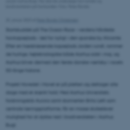
ud på Aarhus Bugt. Her skal de undersøge havvandet og
biodiversiteten på havbunden. Foto: Peter Bondo
25. januar 2023
af
Peter Bondo Christensen
Startskuddet på The Ocean Race – verdens hårdeste
havkapsejlads – lød for nyligt i den spanske by Alicante.
Efter en hæsblæsende kapsejlads Jorden rundt, rammer
de hurtige, højteknologiske både Aarhus sidst i maj, og
Aarhus bliver dermed den første danske værtsby i racets
50-årige historie.
Projekt Hovedet i Havet er på pletten og deltager alle
dage med et stærkt hold. Med Aarhus Universitets
forskningsskib Aurora samt skonnerten Brita Leth som
centrale læringsplatforme, får en masse skoleelever
mulighed for at dykke ned i biodiversiteten i Aarhus
Bugt.