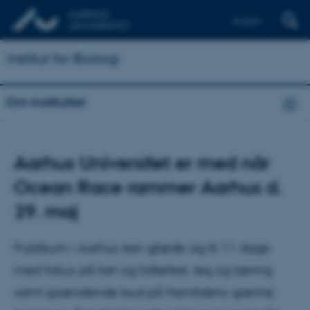
English
Institut for Biologi
Om instituttet
Aarhus Universitet er med når
Ocean Race rammer Aarhus d.
29. maj
Publikum i Aarhus kan glæde sig til 11 dage
med fokus på fart og folkefest, leg og læring
samt spændende bud på fremtidens grønne