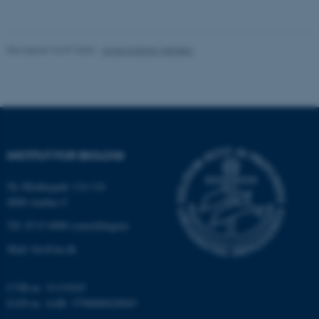
Navn
Udbyder / Domæne
Revideret 24.07.2026
-
Anne Kirstine Mehlsen
be_typo_user
TYPO3 Association
.au.dk
fe_typo_user
Typo3 Association
.au.dk
INSTITUT FOR BIOLOGI
Ny Munkegade 114-116
8000 Aarhus C
Tlf: 8715 0000 (omstillingen)
Mail: bio@au.dk
CVR-nr: 31119103
EAN-nr. AAR: 5798000420045