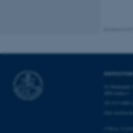
JSESSIONID
AWSALBTGCORS
Revideret 24.07
CFTOKEN
INSTITUT FO
OptanonConsent
Ny Munkegade 1
8000 Aarhus C
Tlf: 8715 0000 (
Mail: bio@au.dk
CVR-nr: 311191