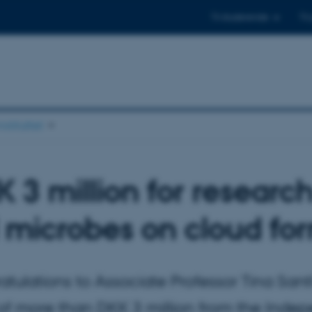
Til studerende
Til
stituttet
 3 million for researc
l microbes on cloud fo
tulations to Associate Professor Tina Sant
 of more than DKK 3 million from the Ind