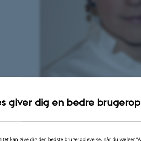
s giver dig en bedre brugerop
10. november 2023
af
Maria Blach Nielsen
The project "Agricloud" marks a bold exploration
between microorganisms in agricultural soil a
itet kan give dig den bedste brugeroplevelse, når du vælger ”A