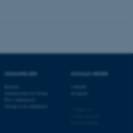
session cookie, brugt af
Bruges normalt til at
ugersession af serveren.
at understøtte
vilket sikrer, at
er bliver dirigeret til
er browsersession.
dFusion-applikationer.
 CFID hjælper denne
dentificere en klientenhed
t muligt for webstedet at
nsvariabler. Hvordan
kke for webstedet. CFTOKEN
l til identifikation af
UDDANNELSER
SOCIALE MEDIER
f løsning af
Bachelor
LinkedIn
 fra OneTrust. Den
ategorierne af cookies,
Studieportalen for biologi
Instagram
og om besøgende har
Ph.d. uddannelsen
ge samtykke til brugen af
det muligt for
Tilvalg til din uddannelse
re, at cookies i hver
© Ophavsret
gerens browser, når der
Cookies på au.dk
okien har en normal
lbagevendende besøgende på
Privatlivspolitik
cer husket. Den
nger, der kan identificere