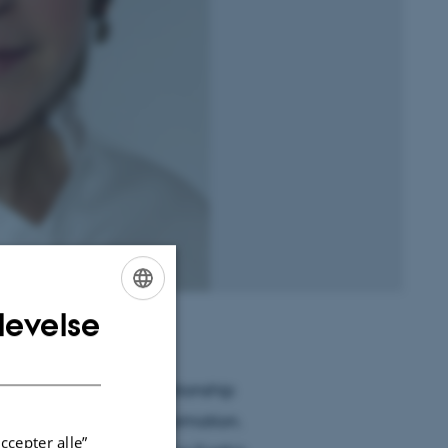
levelse
ENGLISH
DANISH
 into the intricate relationship
nd atmospheric cloud formation.
ccepter alle”