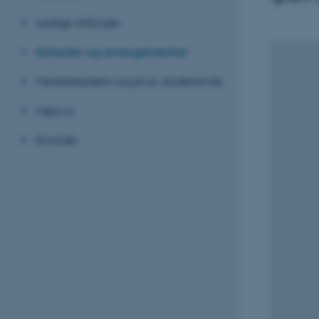
Ledige stillinger
Nyheder og arrangementer
Medarbejdere og ph.d.-studerende
Mød os
Kontakt