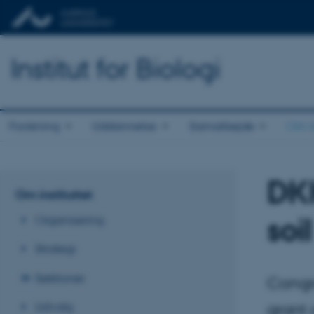
Institut for Biologi
Forskning
Uddannelse
Samarbejde
Om in
DKK
Om instituttet
soi
Organisering
Strategi
Sektioner
Congra
Udvalg
grant