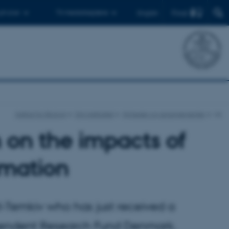
Find
 ph.d.er
Til medarbejdere
English
Institut for Biologi
Om instituttet
Nyheder og arrangementer
vis
h on the impacts of
rmation
l-Temkiv who has just received a
ependent Research Fund Denmark.