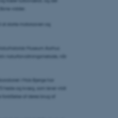
og træer turbovækst, og det
 åbne vidder.
il at starte motorsaven og
 Naturhistorisk Museum Aarhus
tiv naturforvaltningsmetode, når
boratoriet i Mols Bjerge har
0 heste og kvæg, som lever vildt
e forståelse af deres brug af