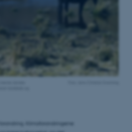
l største danske
Foto: Jens-Christian Svenning
rieret landskab og
forandring. Klimaforandringerne