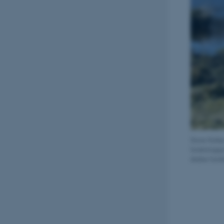
Store flokke
forskningsp
skabe fund