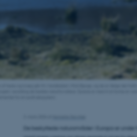
 af heste og kvæg går frit i landskabet i Mols Bjerge, og de er ifølge det hidti
rojekt i rewilding de bedste naturforvaltere. Dyrene er med til at forme et va
amentet for et sundt økosystem.
3. marts 2026
af
Henriette Stevnhøj
De beskyttede naturområder i Europa er under 