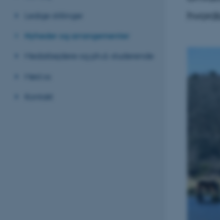
hvorda
Ledige stillinger
Nyheder og arrangementer
Medarbejdere og ph.d.-studerende
Mød os
Kontakt