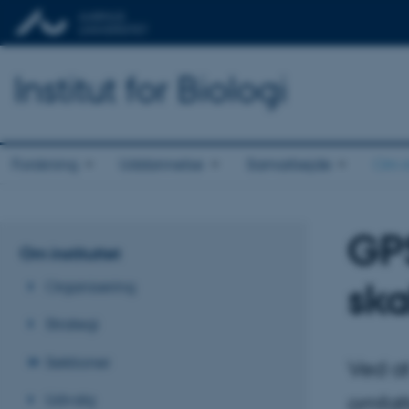
Institut for Biologi
Forskning
Uddannelse
Samarbejde
Om in
GPS
Om instituttet
ska
Organisering
Strategi
Sektioner
Ved at
Udvalg
omfatt