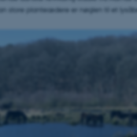
n store planteædere er nøglen til et lysåb