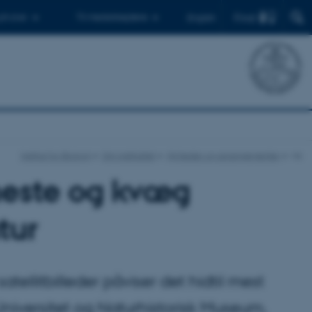
Find
 ph.d.er
Til medarbejdere
English
Institut for Biologi
Om instituttet
Nyheder og arrangementer
vis
 heste og kvæg
tur
ellitbilleder påviser det hidtil mest
niversitet og Naturhistorisk Museum,