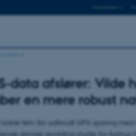
Til studerende
Til
stituttet
-data afslører: Vilde
ber en mere robust na
 koble fem års uafbrudt GPS-sporing med sat
ende danske rewilding-studie fra Aarhus U