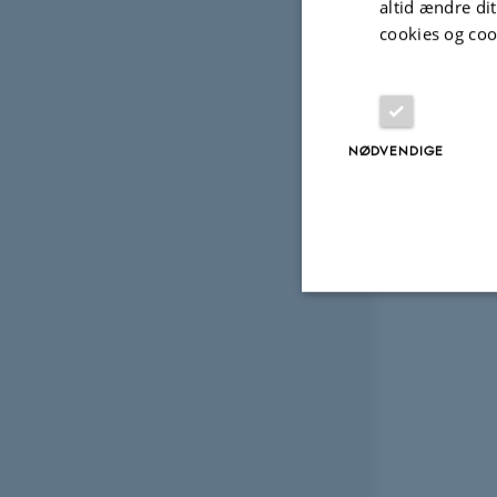
altid ændre di
cookies og coo
NØDVENDIGE
Nødvendige
Nødvendige cooki
grundlæggende fu
cookies.