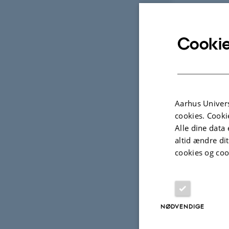
Cookie
Aarhus Univers
cookies. Cooki
Alle dine data 
altid ændre di
cookies og coo
NØDVENDIGE