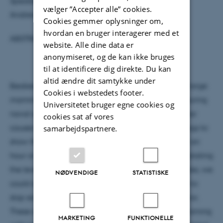
Speaker: Professor Peter L. Tyack, University of St
vælger ”Accepter alle” cookies.
Andrews, Scotland.
Cookies gemmer oplysninger om,
hvordan en bruger interagerer med et
ABSTRACT:
website. Alle dine data er
anonymiseret, og de kan ikke bruges
til at identificere dig direkte. Du kan
altid ændre dit samtykke under
Beaked whales may be the least known family of large
Cookies i webstedets footer.
mammals, but they are known to strand and die during
Universitetet bruger egne cookies og
naval sonar exercises. To help understand how sonar
cookies sat af vores
causes this problem, we used acoustic recording tags to
samarbejdspartnere.
show that beaked whales dive to depths >1km for an
hour or more to use echolocation to forage. By escalating
the level of sounds played to tagged beaked whales, we
NØDVENDIGE
STATISTISKE
could define the sound exposure that causes them to
stop echolocating, disrupting their foraging behavior.
These data have formed the basis for regulating training
MARKETING
FUNKTIONELLE