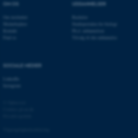
OM OS
UDDANNELSER
Om instituttet
Bachelor
Medarbejdere
Studieportalen for biologi
Kontakt
Ph.d. uddannelsen
Find os
Tilvalg til din uddannelse
ASP.NET_SessionId
Microsoft Corporation
.au.dk
SOCIALE MEDIER
LinkedIn
JSESSIONID
Oracle Corporation
Instagram
.au.dk
© Ophavsret
Cookies på au.dk
ARRAffinity
Microsoft Corporation
Privatlivspolitik
.mitstudie.au.dk
Tilgængelighedserklæring