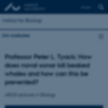
English
Institut for Biologi
Om instituttet
Professor Peter L. Tyack: How
does naval sonar kill beaked
whales and how can this be
prevented?
AROS Lectures in Biology