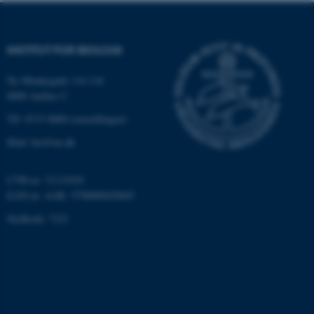
brugbar ved at aktivere nogle
grundlæggende funktioner
som navigation mm.
INSTITUT FOR BIOLOGI
Hjemmesiden kan ikke
fungerer uden disse cookies.
Ny Munkegade 114-116
8000 Aarhus C
Tlf: 8715 0000 (omstillingen)
Navn
Udbyder / Domæne
Mail: bio@au.dk
be_typo_user
TYPO3 Association
.au.dk
CVR-nr: 31119103
EAN-nr. AAR: 5798000420045
Stedkode: 7221
fe_typo_user
Typo3 Association
.au.dk