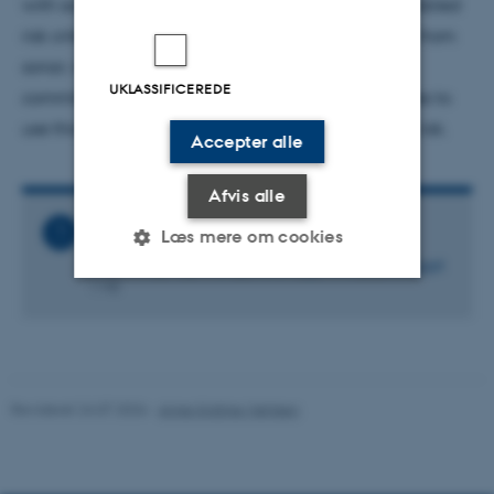
with sonar by some NATO navies. Research has enabled
risk criteria that appear to protect beaked whales from
sonar; now it is imperative for all navies that are
UKLASSIFICEREDE
committed to environmentally sustainable practices to
use this research to develop policies to reduce the risk.
Accepter alle
Afvis alle
Relaterede filer
Læs mere om cookies
2021-09_13_AROS_lecture__Peter_Tyack.ppt
1 MB
Nødvendige
Statistiske
Marketing
Funktionelle
Uklassificerede
Revideret 24.07.2026
-
Anne Kirstine Mehlsen
Nødvendige cookies hjælper
med at gøre hjemmesiden