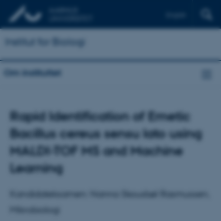
English
Institut for Biologi
Om instituttet
Rapid Identification of Emetic
Bacillus cereus sensu lato using
MALDI-TOF MS and Machine
Learning
Kandidateksamen: Nanna Skousbøl Rasmussen,
Mikrobiologi