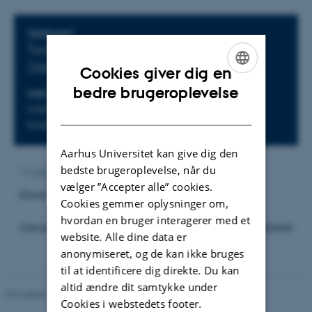
Oplysninger om arrangementet
TIDSPUNKT
Torsdag 11. juni 2026,
kl. 11:00 - 13:00
Tilføj til kalender
Cookies giver dig en
ENGLISH
bedre brugeroplevelse
STED
Institut for Biologi, Ny Munkegade 114-116,
DANISH
bygning 1540-K26
Aarhus Universitet kan give dig den
bedste brugeroplevelse, når du
Af
Anne Kirstine Mehlsen
vælger ”Accepter alle” cookies.
Eksaminator Kasper Urup Kjeldsen
Cookies gemmer oplysninger om,
hvordan en bruger interagerer med et
Censor: Morten Kam Dahl Dueholm, Aalborg Universitet
website. Alle dine data er
anonymiseret, og de kan ikke bruges
til at identificere dig direkte. Du kan
altid ændre dit samtykke under
Revideret 24.07.2026
-
Anne Kirstine Mehlsen
Cookies i webstedets footer.