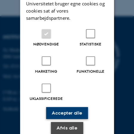
Universitetet bruger egne cookies og
cookies sat af vores
samarbejdspartnere.
INSTITUT FOR BIOLOGI
NØDVENDIGE
STATISTISKE
Ny Munkegade 114-116
8000 Aarhus C
Tlf: 8715 0000 (omstillingen)
MARKETING
FUNKTIONELLE
Mail: bio@au.dk
CVR-nr: 31119103
EAN-nr. AAR: 5798000420045
UKLASSIFICEREDE
Stedkode: 7221
Accepter alle
Afvis alle