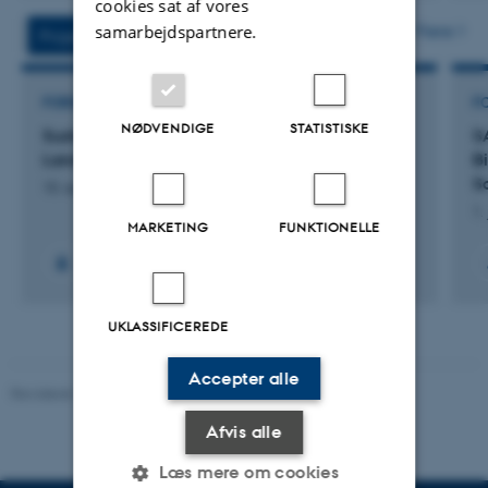
version
cookies sat af vores
vedhæftet
Flere
samarbejdspartnere.
Projekter
Aktivitet
FORSKNINGSPROJEKT
F
NØDVENDIGE
STATISTISKE
SustainScapes: Center for Sustainable
S
Landscapes under Global Change
B
Sa
10. august 2026
1.
MARKETING
FUNKTIONELLE
UKLASSIFICEREDE
Accepter alle
Revideret 19.01.2026
-
Anne Kirstine Mehlsen
Afvis alle
Læs mere om cookies