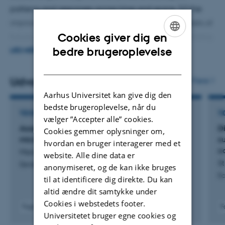
patterns and responses across time and space, (ii) the
improvement and development of actionable models of
Cookies giver dig en
future global change impact on biodiversity, (iii) utilizing
ENGLISH
bedre brugeroplevelse
the potential of drone-based remote sensing in
LÆS MERE
DANISH
combination with air- and satellite-borne remote sensing
for monitoring, understanding, and predicting
Udvalgte publikationer
Flere
vegetation and biodiversity dynamics, and (iv) creating
Aarhus Universitet kan give dig den
bedste brugeroplevelse, når du
the scientific basis for spatially explicit local to global
TIDSSKRIFTARTIKEL
TI
vælger ”Accepter alle” cookies.
sustainable solutions that contribute to the recovery of
Assessing automatic ring detection on
D
Cookies gemmer oplysninger om,
biodiversity.
microscopy images of Salix glauca
su
hvordan en bruger interagerer med et
c
Marichal, H. +5.
website. Alle dine data er
St
Dendrochronologia
anonymiseret, og de kan ikke bruges
Ec
til at identificere dig direkte. Du kan
altid ændre dit samtykke under
Cookies i webstedets footer.
Fagfællebedømt
F
Universitetet bruger egne cookies og
Digital