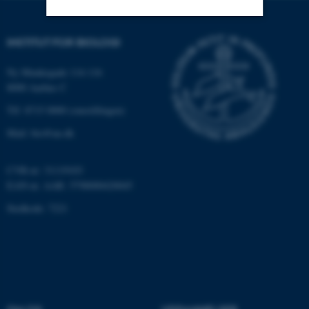
INSTITUT FOR BIOLOGI
Nødvendige
Statistiske
Marketing
Funktionelle
Uklassificerede
Ny Munkegade 114-116
8000 Aarhus C
Tlf: 8715 0000 (omstillingen)
Nødvendige cookies hjælper
Mail: bio@au.dk
med at gøre hjemmesiden
brugbar ved at aktivere nogle
CVR-nr: 31119103
grundlæggende funktioner
EAN-nr. AAR: 5798000420045
som navigation mm.
Stedkode: 7221
Hjemmesiden kan ikke
fungerer uden disse cookies.
Navn
Udbyder / Domæne
be_typo_user
TYPO3 Association