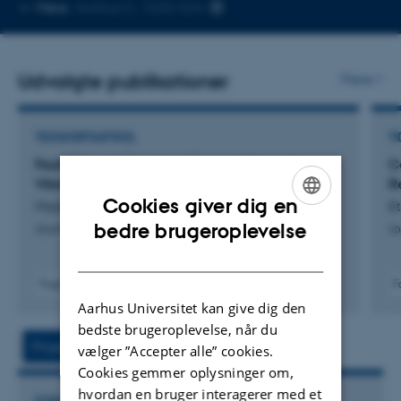
Kopier
Mere
Aarhus C, 1520-534
telefonnummer
Udvalgte publikationer
Flere
TIDSSKRIFTARTIKEL
TI
Fault-Tolerant Quantum Computations of
C
Vibrational Wave Functions
R
Cookies giver dig en
Majland, M. +5.
Et
ENGLISH
bedre brugeroplevelse
Journal of Chemical Theory and Computation
Jo
DANISH
Fagfællebedømt
F
Digital
Aarhus Universitet kan give dig den
version
bedste brugeroplevelse, når du
vedhæftet
Projekter
Aktiviteter
vælger ”Accepter alle” cookies.
Cookies gemmer oplysninger om,
hvordan en bruger interagerer med et