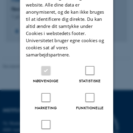
FORSKNINGSPROJEKT
website. Alle dine data er
Few-Body Physics in a Many-Body World
anonymiseret, og de kan ikke bruges
1. jul. 2013
-
30. jun. 2016
til at identificere dig direkte. Du kan
altid ændre dit samtykke under
Cookies i webstedets footer.
Universitetet bruger egne cookies og
cookies sat af vores
samarbejdspartnere.
Revideret 19.01.2026
-
Anne Kirstine Mehlsen
NØDVENDIGE
STATISTISKE
MARKETING
FUNKTIONELLE
INSTITUT FOR BIOLOGI
Ny Munkegade 114-116
8000 Aarhus C