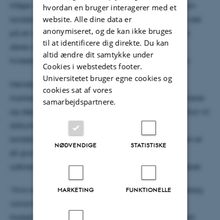
tilføjer dyr til disse homogeniserede områder. Selvom
hvordan en bruger interagerer med et
website. Alle dine data er
landskabet i starten er homogent, vil dyrene bruge det
anonymiseret, og de kan ikke bruges
på en ikke-homogen måde. De vil udvikle vaner for
til at identificere dig direkte. Du kan
deres adfærd, herunder bevægemønstre, valg af
altid ændre dit samtykke under
hvilesteder og etablering af stier og spor,” siger hun.
Cookies i webstedets footer.
Universitetet bruger egne cookies og
Hendes mål er at vise, hvordan dyrene ændrer
cookies sat af vores
markernes næringsstoffer når de indtager, transporterer
samarbejdspartnere.
og deponerer næringsstoffer i bestemte områder. Hun vil
dokumentere de mekanismer, som genopbygger
landskabets kompleksitet. Da næringsstoffer i jorden er
NØDVENDIGE
STATISTISKE
så grundlæggende for alt andet, vil dette påvirke
udbredelsen af ​​planter og gradvist ændre landskabet.
”Hvis rewilding-initiativet genskaber ernæringsmæssig
MARKETING
FUNKTIONELLE
varians i landskabet, bør det føre til flere nicher for
forskellige planter - og i sidste ende dyr - og dermed