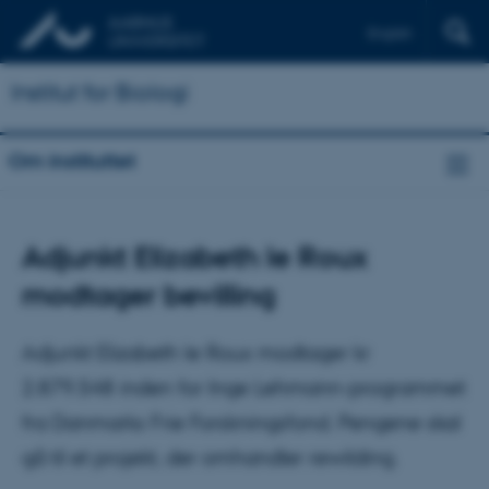
English
Institut for Biologi
Om instituttet
Adjunkt Elizabeth le Roux
modtager bevilling
Adjunkt Elizabeth le Roux modtager kr
2.879.548 inden for Inge Lehmann-programmet
fra Danmarks Frie Forskningsfond. Pengene skal
gå til et projekt, der omhandler rewilding.