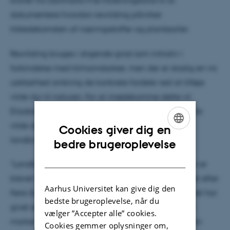
kroner fra Danmarks Frie Forskningsfond til at
dokumentere hvordan rewilding påvirker
tilstedekomsten af næringsstoffer og plantearter.
Rewilding bruges i stigende grad som initiativ i
forbindelse med klimaindsatser, men der er stadig en vis
usikkerhed omkring de konkrete fordele ved at tilføje
vilde dyr til naturen. For at imødekomme dette vil
Elizabeth le Roux udforske virkningerne af at indføre
vilde dyr i landskaber, der førhen har været
Cookies giver dig en
landbrugsjord.
ENGLISH
bedre brugeroplevelse
DANISH
"Landbrugsmarker er især interessante, fordi jorden er
blevet meget homogen og landskabet er udjævnet efter
Aarhus Universitet kan give dig den
flere års pløjning og påvirkninger fra mennesker. Det har
bedste brugeroplevelse, når du
givet en mere jævn fordeling af næringsstoffer på
vælger ”Accepter alle” cookies.
markerne. Jeg vil undersøge, hvad der sker, når man
Cookies gemmer oplysninger om,