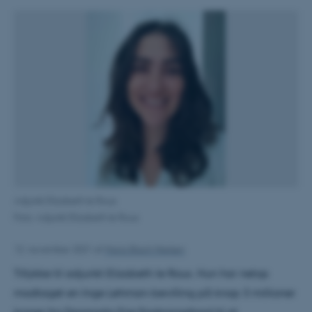
Adjunkt Elizabeth le Roux
Foto: Adjunkt Elizabeth le Roux
12. november 2021
af
Maria Blach Nielsen
Tillykke til adjunkt Elizabeth le Roux. Hun har netop
modtaget en Inge Lehman-bevilling på knap 3 millioner