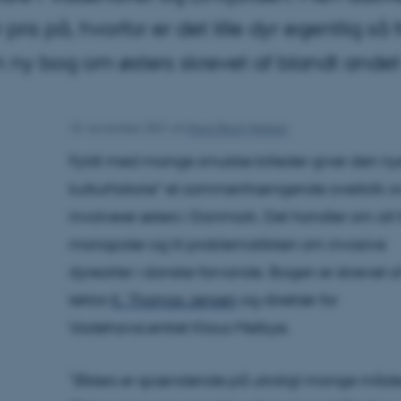
 pris på, hvorfor er det lille dyr egentlig 
n ny bog om østers skrevet af blandt ande
10. november 2021
af
Maria Blach Nielsen
Fyldt med mange smukke billeder giver den nye
kulturhistorie" et sammenhængende overblik ove
involverer østers i Danmark. Det handler om alt
monopoler og til problematikken om invasive
dyrearter i danske farvande. Bogen er skrevet a
lektor
K. Thomas Jensen
og direktør for
Vadehavscentret Klaus Melbye.
”Østers er spændende på utroligt mange måde