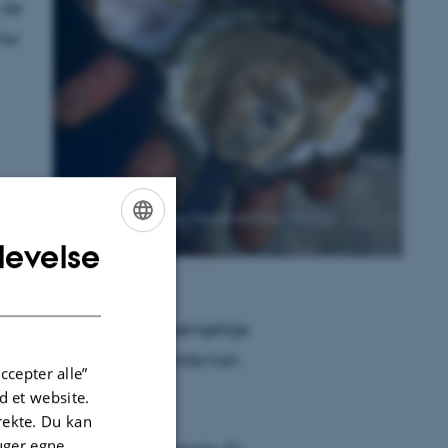
 de
for
levelse
ENGLISH
DANISH
e
ters hvermandseje og tilgængelige
skab over alle østers, gjorde han
ccepter alle”
 et website.
irekte. Du kan
uger egne