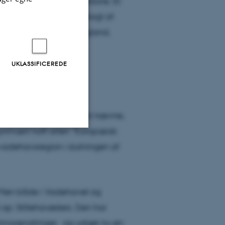
til den danske østershistorie. Et
ts østersbanker blev anlagt af
ropæiske østers fra England,
UKLASSIFICEREDE
 østers, er det vigtigt at nævne,
vi primært haft arten ”Europæisk
 vadehavsregion i slutningen af
Uklassificerede
ere nogle
n. Men både i Vadehavet og
rer uden disse
 op: Stillehavøsters. Den har
klimaændringer. og udgør nu en