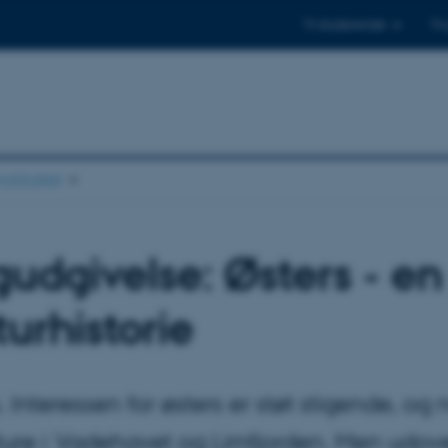
Til studerende
Til
stituttet
udgivelse: Østers - en
turhistorie
. Interessen for østers er støt stigende, o
ture i Vadehavet og Limfjorden. Men udov