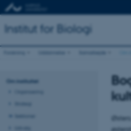
Institut for Biologi
Forskning
Uddannelse
Samarbejde
Om in
Bog
Om instituttet
kul
Organisering
Strategi
Sektioner
Østers
Udvalg
østers