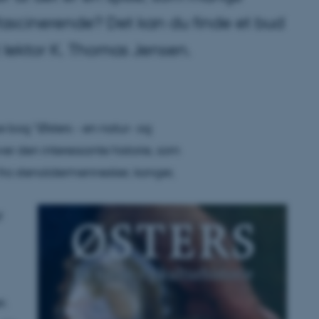
så fascinerende? Det kan du finde et bud
t lektor K. Thomas Jensen.
 bog "Østers - en natur- og
r den interessante historie, som
 fra stenaldermennesker, konger,
f
r.