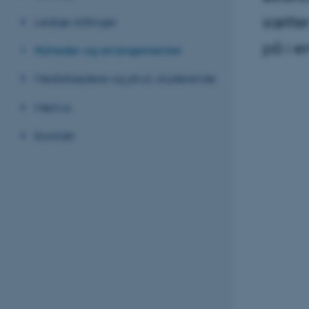
sætter
Ledige stillinger
på i e
Nyheder og arrangementer
Medarbejdere og ph.d.-studerende
Mød os
Kontakt