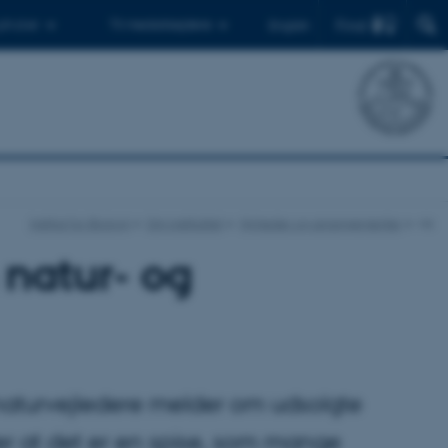
Find
 ph.d.er
Til medarbejdere
English
Institut for Biologi
Om instituttet
Nyheder og arrangementer
vis
 natur- og
g naturvejledere melder om udsolgte
er at det er en spise, som mange