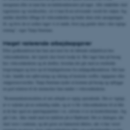
morgenen eller at man har en kølekondensator på taget. Alle støjkilder skal
registreres og værdisættes, så vi kan få en retvisende værdi for støjen. Jeg
melder derefter tilbage til virksomheden og beder dem rette ansøgningen
til, og hvis de er usikre tager vi et møde, hvor jeg guider dem i den rigtige
retning", siger Tanja Smetana.
Meget varierende arbejdsopgaver
Efter godkendelsen har hun ansvaret for de løbende miljøtilsyn hos
virksomhederne, der typisk sker hvert tredje år. Her tager hun på besøg
hos virksomhederne og de drøfter, hvordan det går med at overholde
lovgivningen og leve op til forpligtelserne fra miljøgodkendelsen. Det kan
f.eks. handle om opbevaring og sikring af kemiske stoffer, lugtgener eller
støjgrænseværdier. Tanja Smetana nyder at komme på besøg og opbygge
en god relation til de mennesker hun møder i virksomhederne.
"Kommunikationsdelen af mit arbejde er rigtig spændende. Det er vigtigt,
at vi vejleder på en ordentlig måde, og at vi får virksomhederne til at føle
at de har også en sparringspartner i os, selvom vi er en kontrolinstans. Jeg
går f.eks. ikke rundt med en tjekliste på et flipboard. Det er dialogen, der
skal være i centrum, og det giver en fantastisk følelse, når vi har været