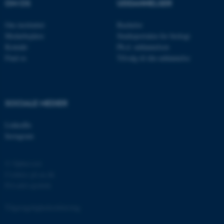
OM OS
UDDANNELSER
__cf_bm
Cloudflare Inc.
.linkedin.com
Om instituttet
Bachelor
Medarbejdere
Studieportalen for biologi
Kontakt
Ph.d. uddannelsen
Find os
Tilvalg til din uddannelse
__cf_bm
Cloudflare Inc.
.twitter.com
SOCIALE MEDIER
ARRAffinitySameSite
Microsoft Corporation
.ofn.au.dk
LinkedIn
Instagram
© Ophavsret
cf_clearance
Cloudflare, Inc.
.podbean.com
Cookies på au.dk
Privatlivspolitik
Tilgængelighedserklæring