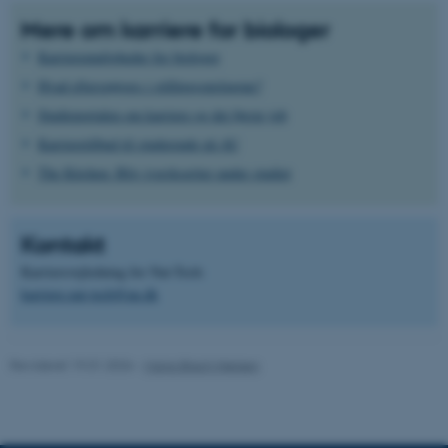
.au.dk
Mere om karriere for biologer
Karrieremuligheder for biologer
Hvad efterspørges i stillingsopslagene?
fe_typo_user
Typo3 Association
.au.dk
Studieportalen om karriere og det første job
Karrieretilbud til studerende på AU
The Kitchen: Bliv iværksætter under studiet
Kontakt
Karrierevejledning for Nat-Tech:
karriere.nat-tech@au.dk
Revideret 19.01.2026
-
Maria Blach Nielsen
ASP.NET_SessionId
Microsoft Corporation
.au.dk