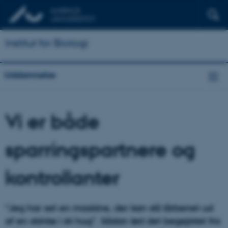
Institut for Biologi
Uddannelse
Vi er både
sparringspartnere og
kontrollanter
"Jeg har set en maskine, der kan slå lårbenet ud
af en skinke i ét hug”. Sådan lød det begejstret fra