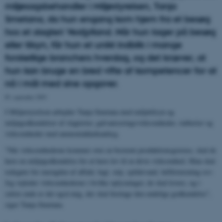
miljøsagsbehandler i Miljøstyrelsen, Tanja
Smetana, da hun engang kom hjem fra et besøg
hos et slagteri Vestjylland. Når hun tager på besøg
eller tilsyn, får hun et unikt indblik i mange
forskellige branchers hverdag, og det kræver, at
hun kan bruge en bred vifte af kompetencer for at
nå i mål med sine opgaver.
05. september 2019
I Miljøstyrelsen arbejder Tanja Smetana med miljøtilsyn og
miljøgodkendelser af slagterier, galvaniseringsvirksomheder, støberier og
virksomheder med ammoniakkøleanlæg.
"Når virksomhederne kommer over en bestemt produktionsgrænse, skal de
have en miljøgodkendelse for at have lov til at drive virksomhed. Man skal
redegøre for mængden af affald, lugt, støj, spildevand, luftforurening osv.
Jeg vejleder virksomhederne i hvilke oplysninger, de skal levere, og i
sidste ende er det også mig, der skal foretage den endelige godkendelse",
siger Tanja Smetana.