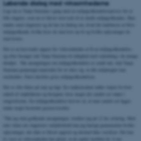
Løbende dialog med virksomhederne
Lige nu er Tanja Smetana i gang med en miljøgodkendelsesproces for et
lille slagteri, som nu er blevet stort nok til at skulle miljøgodkendes. Hun
mødes med slagteriet og de har en dialog om, hvad det indebærer at blive
miljøgodkendt, hvilke krav de skal leve op til og hvilke oplysninger de
skal levere.
Det er en krævende opgave for virksomheden at få en miljøgodkendelse,
og efter besøget står Tanja Smetana til rådighed med vejledning i de mange
detaljer. Når ansøgningen om miljøgodkendelse er sendt ind, skal Tanja
Smetana gennemgå materialet for at sikre sig, at alle miljøregler kan
overholdes. Først derefter gives miljøgodkendelsen.
Der er ofte fokus på støj og lugt. En støjkonsulent måler støjen fra hver
enkelt af støjkilderne og beregner, hvor meget det samlet set støjer i
omgivelserne. En miljøgodkendelse kræver så, at man samlet set ligger
under nogle bestemte grænseværdier.
"Når jeg skal godkende ansøgningen, trækker jeg på 12 års erfaring. Med
min viden om slagteriers miljøforhold kan jeg hurtigt gennemskue hvilke
oplysninger, der ikke er blevet opgivet og dermed ikke værdisat. Det kan
fx være at virksomheden har glemt, at de spuler lastbiler kl. 6 om