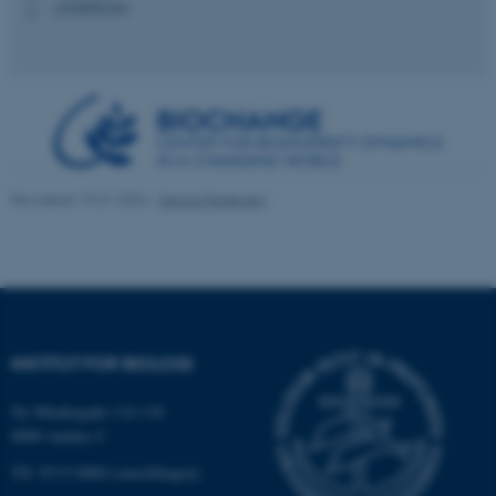
fe_typo_user
Typo3 Association
+4528992304
P
.au.dk
Revideret 19.01.2026
-
Dennis Pedersen
ASP.NET_SessionId
Microsoft Corporation
.au.dk
INSTITUT FOR BIOLOGI
Ny Munkegade 114-116
8000 Aarhus C
JSESSIONID
Oracle Corporation
.au.dk
Tlf: 8715 0000 (omstillingen)