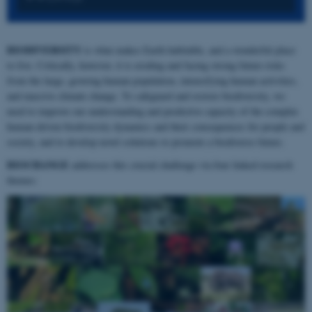
BIODIVERSITY
is what makes Earth habitable, and a wonderful place
to live. Critically, however, it is eroding and facing strong future risks
from the large, growing human population, intensifying human activities,
and massive climate change. To safeguard and restore biodiversity, we
need to improve our understanding and predictive capacity of the complex
human-driven biodiversity dynamics and their consequences for people and
society, and to develop novel solutions to promote a biodiverse future.
BIOCHANGE
addresses this crucial challenge via four linked research
themes: