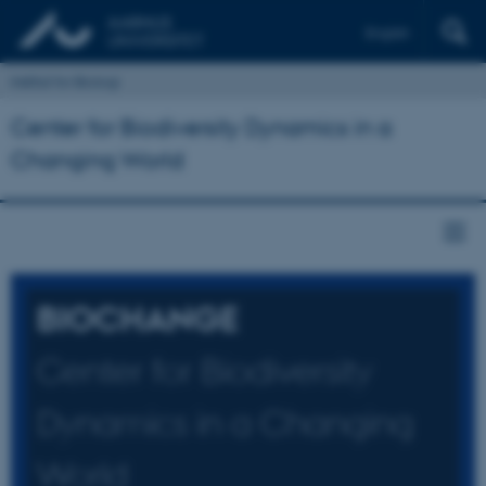
English
Institut for Biologi
Center for Biodiversity Dynamics in a
Changing World
BIOCHANGE
Center for Biodiversity
Dynamics in a Changing
World