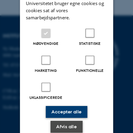
Universitetet bruger egne cookies og
cookies sat af vores
samarbejdspartnere.
INSTITUT FOR BIOLOGI
NØDVENDIGE
STATISTISKE
Ny Munkegade 114-116
8000 Aarhus C
Tlf: 8715 0000 (omstillingen)
MARKETING
FUNKTIONELLE
Mail: bio@au.dk
CVR-nr: 31119103
EAN-nr. AAR: 5798000420045
UKLASSIFICEREDE
Stedkode: 7221
Accepter alle
Afvis alle