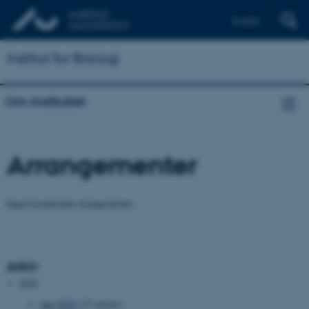
English
Institut for Biologi
Om instituttet
Arrangementer
Ingen kommende arrangementer.
Arkiv
2026
juni 2026
(37 poster)