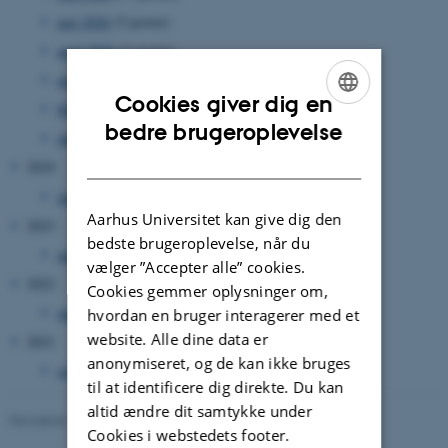
maj 2026
(5 poster)
april 2026
(3 poster)
marts 2026
(2 poster)
Cookies giver dig en
februar 2026
(2 poster)
ENGLISH
bedre brugeroplevelse
januar 2026
(13 poster)
DANISH
2024
januar 2024
(1 post)
Aarhus Universitet kan give dig den
2023
bedste brugeroplevelse, når du
august 2023
(1 post)
vælger ”Accepter alle” cookies.
2022
Cookies gemmer oplysninger om,
marts 2022
(1 post)
hvordan en bruger interagerer med et
website. Alle dine data er
2021
anonymiseret, og de kan ikke bruges
september 2021
(1 post)
til at identificere dig direkte. Du kan
altid ændre dit samtykke under
Revideret 19.01.2026
-
Anne Kirstine Mehlsen
Cookies i webstedets footer.