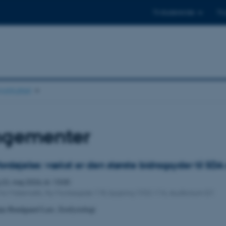
Til studerende
Til
stituttet
ngementer
ordøjelse: vækst er den største bidragsyder til SD
g
22.
maj 2026,
kl. 13:00
ut for Matematik, Ny Munkegade 118, bygning 1532-116, Auditorium G1
tja Bundgaard Last, Zoofysiologi