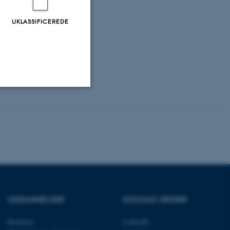
UKLASSIFICEREDE
r the
Uklassificerede
ere nogle
rer uden disse
UDDANNELSER
SOCIALE MEDIER
Bachelor
LinkedIn