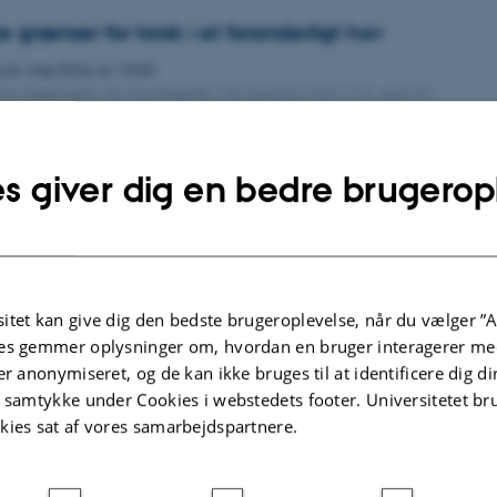
 grænser for torsk i et foranderligt hav
g
26.
maj 2026,
kl. 10:00
ut for Matematisk, Ny Munkegade 118, bygning 1531-113, aud. D1
onathan Christensen, Akvatisk biologi
s giver dig en bedre brugerop
 planning, and prioritising nature restoration
g
27.
maj 2026,
kl. 08:30
ut for Biologi, Ny Munkegade 114-116, bygning 1540-K20
samen, del A: David Yanliang Shen, Økoinformatik og biodiversitet
itet kan give dig den bedste brugeroplevelse, når du vælger ”A
es gemmer oplysninger om, hvordan en bruger interagerer med
signals and landscape legacies in plants and soil p
er anonymiseret, og de kan ikke bruges til at identificere dig d
ructure, species pools, and community assembly
t samtykke under Cookies i webstedets footer. Universitetet br
kies sat af vores samarbejdspartnere.
g
27.
maj 2026,
kl. 10:45
ut for Biologi, Ny Munkegade 114-116, bygning 1540-K20
samen, del A: Rene Gier, Økoinformatik og biodiversitet