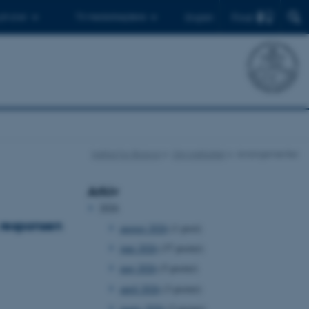
Find
 ph.d.er
Til medarbejdere
English
Institut for Biologi
Om instituttet
Arrangementer
Arkiv
2026
A responsen
august 2026
(1 post)
juni 2026
(37 poster)
maj 2026
(5 poster)
april 2026
(3 poster)
marts 2026
(2 poster)