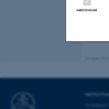
NØDVENDIGE
Modelling 
Holocene
Onsda
27
Instit
MAJ
Kvalifikationsek
Nødvendige
Revideret 19.01
Nødvendige cooki
grundlæggende fu
cookies.
INSTITUT FO
Navn
Ny Munkegade 1