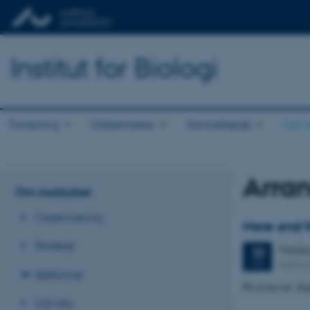
Institut for Biologi
Forskning
Uddannelse
Samarbejde
Om in
Arra
Om instituttet
Organisering
Mere end f
Strategi
Freda
22
Instit
MAJ
Sektioner
Ph.d-forsvar: Ka
Udvalg