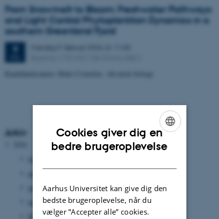
From Snowmelt to Bloom: Freshwater Pathways
and Light Control Phytoplankton Dynamics in a
southern Greenland Fjord
Mandag
9.
februar 2026,
kl. 11:30
9
Bygning 1170-347, Ole Worms Allé 3
FEB.
Kandidateksamen: Mads Cornelius, Akvatisk biologi
Cookies giver dig en
Arkiv
ENGLISH
bedre brugeroplevelse
2026
DANISH
juni 2026
(37 poster)
maj 2026
(5 poster)
april 2026
(3 poster)
Aarhus Universitet kan give dig den
bedste brugeroplevelse, når du
marts 2026
(2 poster)
vælger ”Accepter alle” cookies.
februar 2026
(2 poster)