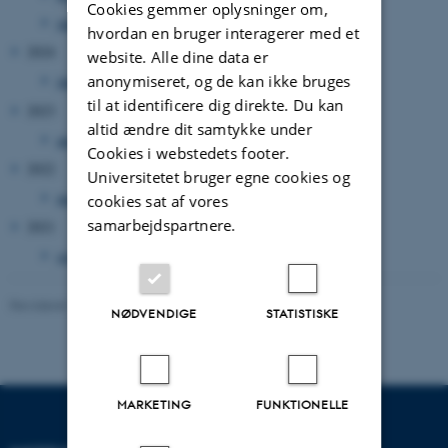
Cookies gemmer oplysninger om,
januar 2026
(13 poster)
hvordan en bruger interagerer med et
2024
website. Alle dine data er
anonymiseret, og de kan ikke bruges
januar 2024
(1 post)
til at identificere dig direkte. Du kan
2023
altid ændre dit samtykke under
august 2023
(1 post)
Cookies i webstedets footer.
2022
Universitetet bruger egne cookies og
marts 2022
(1 post)
cookies sat af vores
samarbejdspartnere.
2021
september 2021
(1 post)
Revideret 19.01.2026
-
Anne Kirstine Mehlsen
NØDVENDIGE
STATISTISKE
MARKETING
FUNKTIONELLE