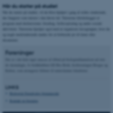
Når du starter på studiet
Når du starter på studiet, vil du blive hjulpet i gang af ældre studerende,
der fungerer som tutorer i den første tid. Tutorerne tilrettelægger et
program med ekskursioner, foredrag, fællesspisning og andre sociale
aktiviteter. Tutorerne hjælper også med at organisere læsegrupper, hvor du
og nogle medstuderende mødes for at forberede jer til timer eller
eksamener.
Foreninger
Der er i det hele taget masser af tilbud på biologiuddannelsen ud over
de skemalagte, fx boldklubben GD Bio-Bold, festforeningen Biogas og
Kulten, som arrangerer feltture til naturskønne lokaliteter.
LINKS
Biologisk Fagudvalgs hjemmeside
Kontakt en forening