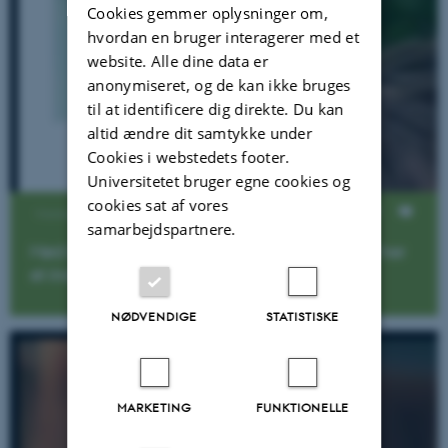
Cookies gemmer oplysninger om,
hvordan en bruger interagerer med et
website. Alle dine data er
anonymiseret, og de kan ikke bruges
til at identificere dig direkte. Du kan
altid ændre dit samtykke under
Cookies i webstedets footer.
Universitetet bruger egne cookies og
cookies sat af vores
Visninger
samarbejdspartnere.
Mød biologistuderende Jacob Storgaard og få her
et indblik i det sociale liv på biologistudiet
NØDVENDIGE
STATISTISKE
MARKETING
FUNKTIONELLE