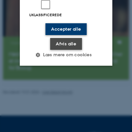
UKLASSIFICEREDE
Accepter alle
Visninger
Afvis alle
Mød biologistuderende Maria Rasmussen, og få her
Læs mere om cookies
et indblik i livet som biologistuderende på Institut
for Biologi
Nødvendige
Statistiske
Marketing
Funktionelle
Uklassificerede
Revideret 19.01.2026
-
Line Dalum Krogh
Nødvendige cookies hjælper
med at gøre hjemmesiden
brugbar ved at aktivere nogle