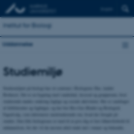
English
Institut for Biologi
Uddannelse
Studiemiljø
Studiemiljøet på biologi har sit centrum i Biologiens Hus, kaldet
Biohuset. Det er en bygning med vandrehal, læsesal og grupperum, hvor
studerende mødes omkring faglige og sociale aktiviteter. Her er samlinger
af feltlitteratur og fagbøger, og her bor Bio-Geo Bladet og Biologisk
Fagudvalg, som informerer medstuderende om, hvad der foregår på
studiet. Den lille biologioase er med til at give dig et fast tilhørsforhold til
uddannelsen, for der vil du næsten altid støde ind i venner og bekendte.