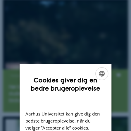
Visninger
Cookies giver dig en
ENGLISH
Hør biologistuderende fortælle om studiet,
bedre brugeroplevelse
studiemiljøet og hvorfor de har valgt at læse
DANISH
biologi
Aarhus Universitet kan give dig den
bedste brugeroplevelse, når du
vælger ”Accepter alle” cookies.