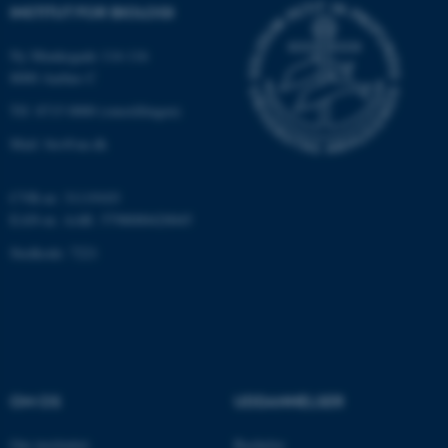
grundlæggende funktioner
INSTITUT FOR BIOLOGI
som navigation mm.
Hjemmesiden kan ikke
Ny Munkegade 114-116
8000 Aarhus C
fungerer uden disse cookies.
Tlf: 8715 0000 (omstillingen)
Mail: bio@au.dk
Navn
Udbyder / Domæne
be_typo_user
TYPO3 Association
CVR-nr: 31119103
.au.dk
EAN-nr. AAR: 5798000420045
Stedkode: 7221
fe_typo_user
Typo3 Association
.au.dk
OM OS
UDDANNELSER
Om instituttet
Bachelor