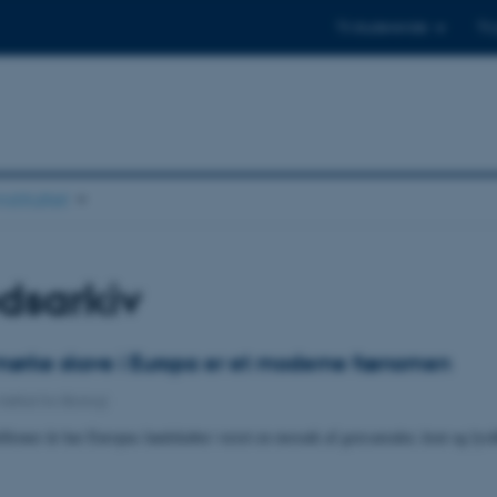
Til studerende
Til
stituttet
dsarkiv
mørke skove i Europa er et moderne fænomen
Institut for Biologi
llioner år har Europas landskaber været en mosaik af græsarealer, krat og lys