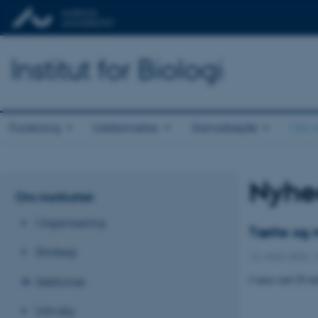
Institut for Biologi
Forskning
Uddannelse
Samarbejde
Om in
Nyhe
Om instituttet
Organisering
Tætte og 
Strategi
12. marts 2026
-
I mere end 20 mi
Sektioner
Udvalg