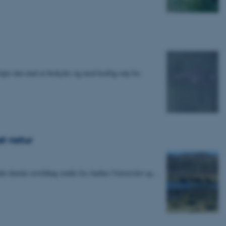
lper den med at beskytte sig mod kraftig støj fra
t natur
ende danske rewilding-studie fra Aarhus Universitet og…