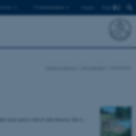
Find
 ph.d.er
Til medarbejdere
English
Institut for Biologi
Om instituttet
Nyhedsarkiv
åbne skove med et væld af vilde blomster. Det er…