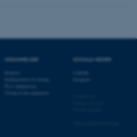
Bruges normalt til at
ugersession af serveren.
ebsites run on the Windows
is used for load balancing
 page requests are routed
y browsing session.
crosoft to securely verify
crosoft to securely verify
UDDANNELSER
SOCIALE MEDIER
istinguish between
 beneficial for the
Bachelor
LinkedIn
e valid reports on the use
Studieportalen for biologi
Instagram
Ph.d. uddannelsen
istinguish between
 beneficial for the
Tilvalg til din uddannelse
e valid reports on the use
© Ophavsret
Cookies på au.dk
istinguish between
Privatlivspolitik
 beneficial for the
e valid reports on the use
Tilgængelighedserklæring
ure as a hosting platform
131204 / i31
ing, this cookie ensures