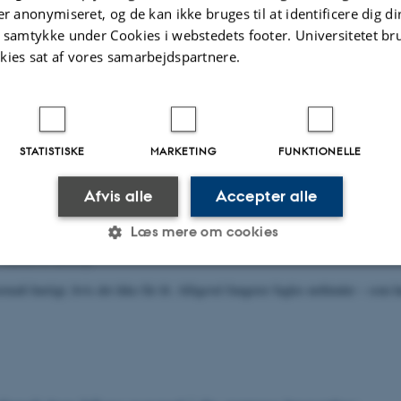
er anonymiseret, og de kan ikke bruges til at identificere dig d
t samtykke under Cookies i webstedets footer. Universitetet br
re katte trænges tilbage – kvæg tvinger løverne 
kies sat af vores samarbejdspartnere.
-
Institut for Biologi
ordriver løver og andre vilde dyr fra deres levesteder i Kenya – også selv om 
STATISTISKE
MARKETING
FUNKTIONELLE
Afvis alle
Accepter alle
 biologisk mysterium opklaret: Sådan virker fugle
Læs mere om cookies
-
Institut for Biologi
malt hurtigt, hvis det ikke får ilt. Alligevel fungerer fugles nethinder – som 
Statistiske
Marketing
Funktionelle
es hjælper med at gøre hjemmesiden brugbar ved at aktiv
nktioner som navigation mm. Hjemmesiden kan ikke funge