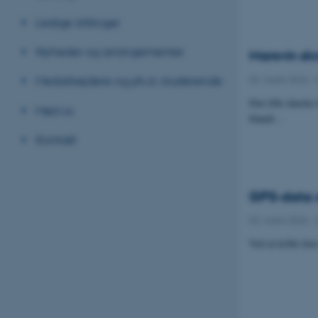
Ledige stillinger
Nyheder og arrangementer
Marsvin skr
03. marts 2026
-
Medarbejdere og ph.d.-studerende
Den lille danske
Mød os
blandt…
Kontakt
GPS-data a
03. marts 2026
-
Ved at koble fem