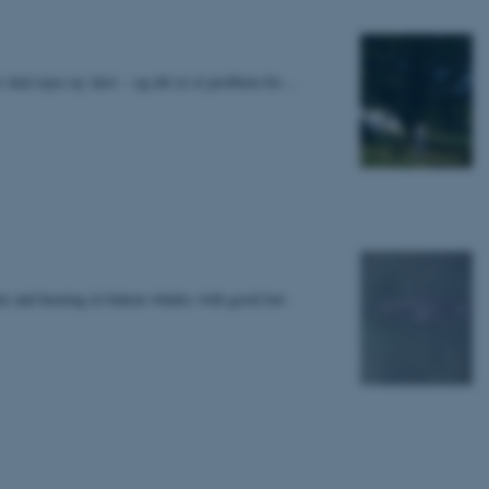
i skal rejse ny skov – og det er et problem for…
 vores CMS-udbyder,
identificere en backend-
bruger er logget ind i
rbundet med Typo3-
emet. Det bruges generelt
ntifikator for at gøre det
præferencer, men i mange
 ikke nødvendigt, da det
ur and hearing in baleen whales with good low
lt af platformen, skønt
webstedsadministratorer. I
dstillet til at blive
en browsersession. Det
entifikator i stedet for
ose platform session
emmesider, som er skrevet
gi. Den bruges af serveren
onym brugersession.
session cookie, brugt af