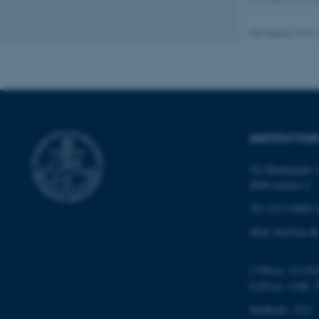
Revideret 19.01
ARRAffinity
esctx
fpc
INSTITUT FO
__cf_bm
Ny Munkegade 1
8000 Aarhus C
__cf_bm
Tlf: 8715 0000 (
Mail: bio@au.dk
__cf_bm
CVR-nr: 311191
EAN-nr. AAR: 
ARRAffinitySameSite
Stedkode: 7221