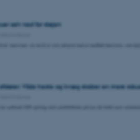
uer selv ned for støjen
Institut for Biologi
 hval, marsvinet, ser ud til at være udstyret med et medfødt høreværn, som hjæ
fslører: Vilde heste og kvæg skaber en mere robus
Institut for Biologi
 års uafbrudt GPS-sporing med satellitbilleder påviser det hidtil mest omfatt