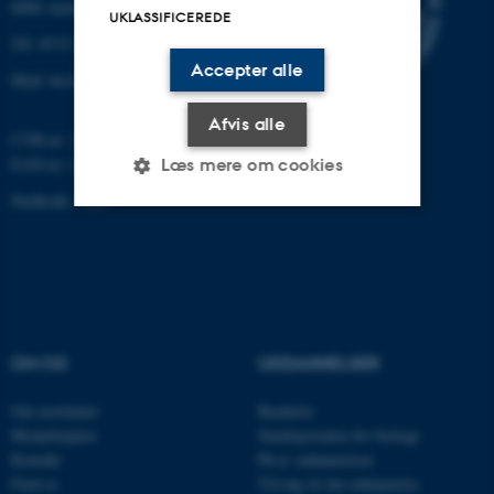
8000 Aarhus C
UKLASSIFICEREDE
Tlf: 8715 0000 (omstillingen)
Accepter alle
Mail: bio@au.dk
Afvis alle
CVR-nr: 31119103
EAN-nr. AAR: 5798000420045
Læs mere om cookies
Stedkode: 7221
Nødvendige
Statistiske
Marketing
Funktionelle
Uklassificerede
OM OS
UDDANNELSER
Nødvendige cookies hjælper
med at gøre hjemmesiden
Om instituttet
Bachelor
brugbar ved at aktivere nogle
Medarbejdere
Studieportalen for biologi
Kontakt
Ph.d. uddannelsen
grundlæggende funktioner
Find os
Tilvalg til din uddannelse
som navigation mm.