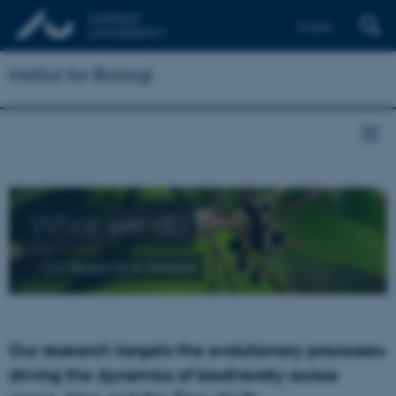
English
Institut for Biologi
What we do
- Our Research in General
Our research targets the evolutionary processes
driving the dynamics of biodiversity across