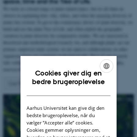
space, time and the Tree of Life.
We work on a broad range of plant-related topics, but we all share an
interest in explaining how, why, where, and when the amazing diversity of
plants has evolved. To get to the evolutionary drivers of plant diversity, we
build and use the plant Tree of Life, and often exploit the geographic
variation in plant diversity for comparative studies. We are interested in
theoretical and methodological research, too, and although plants are our
primary empirical study system, we are open to collaborations on other
organisms if we can contribute methodologically. Most of our research
falls within the fields of phylogenetics/phylogenomics, biogeography,
macroecology, and biodiversity informatics.
Cookies giver dig en
ENGLISH
bedre brugeroplevelse
Our Projects
DANISH
Aarhus Universitet kan give dig den
bedste brugeroplevelse, når du
vælger ”Accepter alle” cookies.
Cookies gemmer oplysninger om,