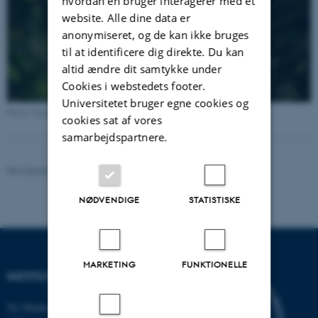
hvordan en bruger interagerer med et
website. Alle dine data er
anonymiseret, og de kan ikke bruges
til at identificere dig direkte. Du kan
altid ændre dit samtykke under
Cookies i webstedets footer.
Universitetet bruger egne cookies og
Photo: Dennis Pedersen
cookies sat af vores
samarbejdspartnere.
Revideret 25.03.2026
-
Anne Kirstine Mehlsen
NØDVENDIGE
STATISTISKE
MARKETING
FUNKTIONELLE
INSTITUT FOR BIOLOGI
Ny Munkegade 114-116