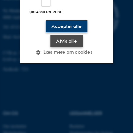
Ny Munkegade 114-116
UKLASSIFICEREDE
8000 Aarhus C
Accepter alle
Tlf: 8715 0000 (omstillingen)
Mail: bio@au.dk
Afvis alle
Læs mere om cookies
CVR-nr: 31119103
EAN-nr. AAR: 5798000420045
Stedkode: 7221
Nødvendige
Statistiske
Marketing
Funktionelle
Uklassificerede
Nødvendige cookies hjælper
OM OS
UDDANNELSER
med at gøre hjemmesiden
brugbar ved at aktivere nogle
Om instituttet
Bachelor
grundlæggende funktioner
Medarbejdere
Studieportalen for biologi