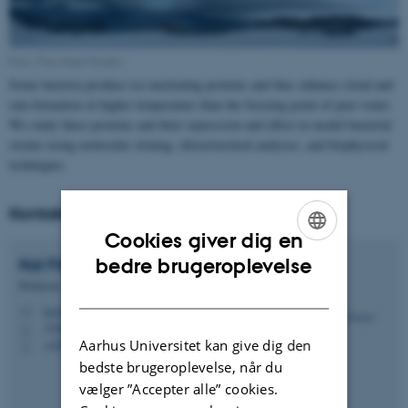
Foto: Tina Santl-Temkiv
Some bacteria produce ice-nucleating proteins and thus enhance cloud and
rain formation at higher temperature than the freezing point of pure water.
We study these proteins and their expression and effect in model bacterial
strains using molecular cloning, ultrastructural analyses, and biophysical
techniques.
Kontakt
Cookies giver dig en
ENGLISH
Kai
Finster
bedre brugeroplevelse
Professor
DANISH
kai.finster@bio.au.dk
M
1540, 129
H
Aarhus Universitet kan give dig den
+4551240515
P
bedste brugeroplevelse, når du
vælger ”Accepter alle” cookies.