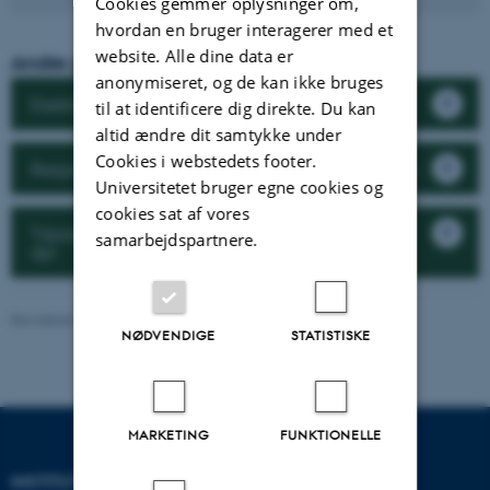
Cookies gemmer oplysninger om,
hvordan en bruger interagerer med et
website. Alle dine data er
Andre projekter i Molekylær cellebiologi
anonymiseret, og de kan ikke bruges
Elektriske bakterier i jord- og havbund
til at identificere dig direkte. Du kan
altid ændre dit samtykke under
Cookies i webstedets footer.
Respiration på molekylært og cellulært niveau
Universitetet bruger egne cookies og
cookies sat af vores
Tilpasninger til temperaturpåvirkninger hos
samarbejdspartnere.
dyr
Revideret 19.01.2026
-
Anne Kirstine Mehlsen
NØDVENDIGE
STATISTISKE
MARKETING
FUNKTIONELLE
INSTITUT FOR BIOLOGI