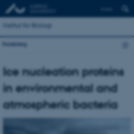
English
Institut for Biologi
Forskning
Ice nucleation proteins
in environmental and
atmospheric bacteria