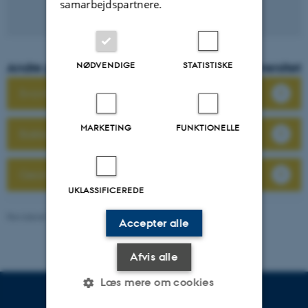
samarbejdspartnere.
NØDVENDIGE
STATISTISKE
Andre projekter i Mikrobielle processer og diversitet
Svovlbrinteproduktion i olieindustrien
MARKETING
FUNKTIONELLE
Bakterier i atmosfæren
Geomikrobiologi
UKLASSIFICEREDE
Revideret 19.01.2026
-
Anne Kirstine Mehlsen
Accepter alle
Afvis alle
Læs mere om cookies