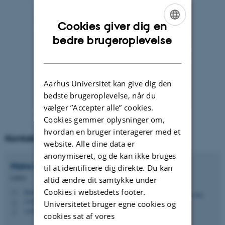
Cookies giver dig en
ENGLISH
bedre brugeroplevelse
DANISH
Aarhus Universitet kan give dig den
bedste brugeroplevelse, når du
vælger ”Accepter alle” cookies.
Foto: Bo Barker Jørgensen
Cookies gemmer oplysninger om,
hvordan en bruger interagerer med et
Kontakt
website. Alle dine data er
anonymiseret, og de kan ikke bruges
Hans
Røy
til at identificere dig direkte. Du kan
Lektor
altid ændre dit samtykke under
Cookies i webstedets footer.
hans.roy@bio.au.dk
M
1540, 025
H
Universitetet bruger egne cookies og
+4523115884
P
cookies sat af vores