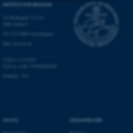
INSTITUT FOR BIOLOGI
Nødvendige
Statistiske
Marketing
Ny Munkegade 114-116
Funktionelle
Uklassificerede
8000 Aarhus C
Tlf: 8715 0000 (omstillingen)
Mail: bio@au.dk
Nødvendige cookies hjælper
med at gøre hjemmesiden
CVR-nr: 31119103
brugbar ved at aktivere nogle
EAN-nr. AAR: 5798000420045
grundlæggende funktioner
som navigation mm.
Stedkode: 7221
Hjemmesiden kan ikke
fungerer uden disse cookies.
Navn
Udbyder / Domæne
OM OS
UDDANNELSER
be_typo_user
TYPO3 Association
.au.dk
Om instituttet
Bachelor