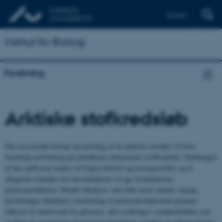
English
Institut for Biologi
Forskning
Arktiske stofkredsløb
Den nuværende hurtige opvarmning af de arktiske områder vil have
betydelig indvirkning på områdernes biokemiske stofkredsløb: Optøningen
af den nedfrosne tundra vil frigive kulstof og næringsstoffer, og et
aftagende isdække over havområderne vil øge fytoplanktons
primærproduktion. Mindre åbenlyse, men ikke desto mindre vigtige,
påvirkninger inkluderer stimulering af primærproduktionen gennem
tilførsel af smeltevand fra gletsjere, eller ændringer i jernkredsløbet som