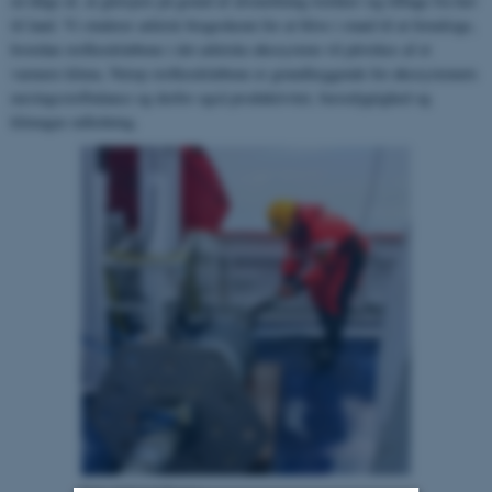
en følge af, at gletsjere på grund af afsmeltning trækker sig tilbage fra hav
til land. Vi studerer arktisk biogeokemi for at blive i stand til at forudsige,
hvordan stofkredsløbene i det arktiske økosystem vil påvirkes af et
varmere klima. Netop stofkredsløbene er grundlæggende for økosystemets
næringsstofbalance og derfor også produktivitet, bæredygtighed og
klimagas-udledning.
Foto: Christof Pearce